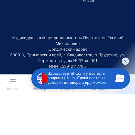
Suzuki
Индивидуальный предприниматель Поротников Евгений
Михайлович
Юридический адрес
690910, Приморский край, г. Владивосток, п. Трудовое, ул.
Лермонтова, дом № 37, кв. 101
ИНН 253912117785
ОГРНИП 320253600036730
Здравствуйте! Если у вас есть
вопросы (Цена, Сроки поставки,
условия договора и пр.) можете
задать их мне в чат!
Меню
Фильтр
Каталог
Контакты
ОСТАВЬТЕ ЗАЯВКУ НА ПОДБОР АВТО
Оставляя заявку Вы соглашаетесь с
политикой конфиденциальности