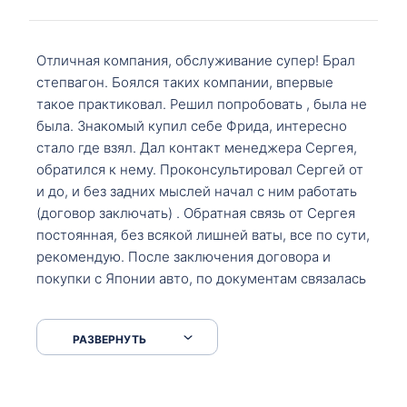
Отличная компания, обслуживание супер! Брал
степвагон. Боялся таких компании, впервые
такое практиковал. Решил попробовать , была не
была. Знакомый купил себе Фрида, интересно
стало где взял. Дал контакт менеджера Сергея,
обратился к нему. Проконсультировал Сергей от
и до, и без задних мыслей начал с ним работать
(договор заключать) . Обратная связь от Сергея
постоянная, без всякой лишней ваты, все по сути,
рекомендую. После заключения договора и
покупки с Японии авто, по документам связалась
со мной Мария, все подсказала, куда, что и как,
что заполнить, куда зайти, образцы и т.д. После
РАЗВЕРНУТЬ
приехал за авто. Меня тепло встретили Сергей с
Марией. Автомобиль забрал, все супер. Спасибо
вам большое. Буду еще обращаться.