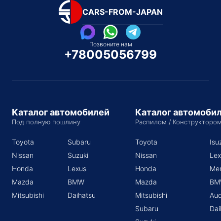
CARS-FROM-JAPAN
Позвоните нам
+78005056799
Каталог автомобилей
Каталог автомоби
Под полную пошлину
Распилом / Конструкторо
Toyota
Subaru
Toyota
Isu
Nissan
Suzuki
Nissan
Lex
Honda
Lexus
Honda
Me
Mazda
BMW
Mazda
BM
Mitsubishi
Daihatsu
Mitsubishi
Aud
Subaru
Dai