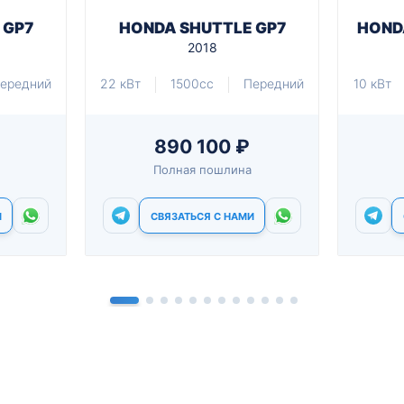
 GP7
HONDA SHUTTLE GP7
HONDA
2018
ередний
22 кВт
1500cc
Передний
10 кВт
890 100 ₽
Полная пошлина
И
СВЯЗАТЬСЯ С НАМИ