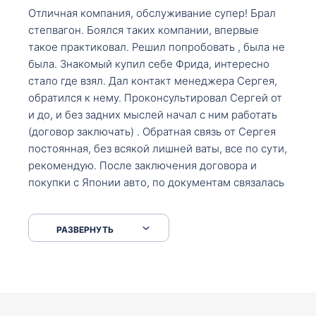
Отличная компания, обслуживание супер! Брал
степвагон. Боялся таких компании, впервые
такое практиковал. Решил попробовать , была не
была. Знакомый купил себе Фрида, интересно
стало где взял. Дал контакт менеджера Сергея,
обратился к нему. Проконсультировал Сергей от
и до, и без задних мыслей начал с ним работать
(договор заключать) . Обратная связь от Сергея
постоянная, без всякой лишней ваты, все по сути,
рекомендую. После заключения договора и
покупки с Японии авто, по документам связалась
со мной Мария, все подсказала, куда, что и как,
что заполнить, куда зайти, образцы и т.д. После
РАЗВЕРНУТЬ
приехал за авто. Меня тепло встретили Сергей с
Марией. Автомобиль забрал, все супер. Спасибо
вам большое. Буду еще обращаться.