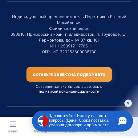
Индивидуальный предприниматель Поротников Евгений
Михайлович
Юридический адрес
690910, Приморский край, г. Владивосток, п. Трудовое, ул.
Лермонтова, дом № 37, кв. 101
ИНН 253912117785
ОГРНИП 320253600036730
ОСТАВЬТЕ ЗАЯВКУ НА ПОДБОР АВТО
Оставляя заявку Вы соглашаетесь с
политикой конфиденциальности
Здравствуйте! Если у вас есть
вопросы (Цена, Сроки поставки,
Материалы данного сайта являются публичной офертой
условия договора и пр.) можете
только на услугу сопровождения Агентом приобретения
задать их мне в чат!
Меню
Фильтр
Каталог
Контакты
транспортного средства Клиентом.