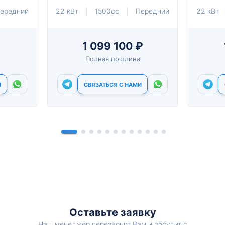
ередний
22 кВт
1500cc
Передний
22 кВт
1 099 100 ₽
Полная пошлина
И
СВЯЗАТЬСЯ С НАМИ
Оставьте заявку
Наш менеджер перезвонит Вам и обсудит с