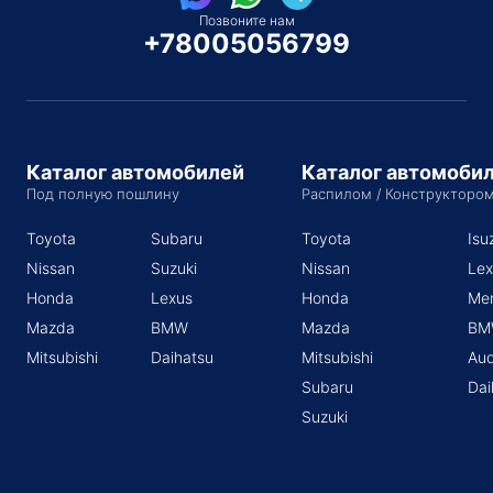
Позвоните нам
+78005056799
Каталог автомобилей
Каталог автомоби
Под полную пошлину
Распилом / Конструкторо
Toyota
Subaru
Toyota
Isu
Nissan
Suzuki
Nissan
Lex
Honda
Lexus
Honda
Me
Mazda
BMW
Mazda
BM
Mitsubishi
Daihatsu
Mitsubishi
Aud
Subaru
Dai
Suzuki