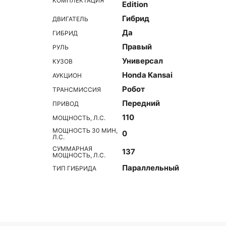
КОМПЛЕКТАЦИЯ
Edition
Гибрид
ДВИГАТЕЛЬ
Да
ГИБРИД
Правый
РУЛЬ
Универсал
КУЗОВ
Honda Kansai
АУКЦИОН
Робот
ТРАНСМИССИЯ
Передний
ПРИВОД
110
МОЩНОСТЬ, Л.С.
МОЩНОСТЬ 30 МИН,
0
Л.С.
СУММАРНАЯ
137
МОЩНОСТЬ, Л.С.
Параллельный
ТИП ГИБРИДА