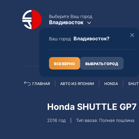
Выберите Ваш город
Владивосток
Владивосток?
Ваш город
КАТАЛОГ
О НАС
ВСЕ ВЕРНО
ВЫБРАТЬ ГОРОД
ГЛАВНАЯ
АВТО ИЗ ЯПОНИИ
HONDA
SHUT
Полная пошлина
ЦЕЛЫЕ АВТО С ПТС
Honda SHUTTLE GP7
Toyota
Lexus
2016 год
Тип ввоза: Полная пошлина
Nissan
Mercedes-B