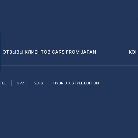
ОТЗЫВЫ КЛИЕНТОВ CARS FROM JAPAN
КО
TLE
GP7
2016
HYBRID X STYLE EDITION
Распилы и конструкторы
В РАЗБОР БЕЗ ПТС
Toyota
Isuzu
enz
Nissan
Lexus