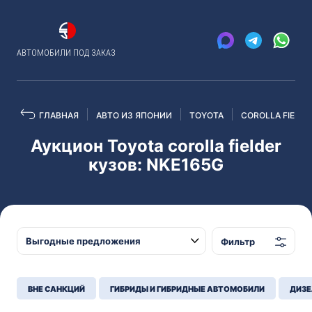
АВТОМОБИЛИ ПОД ЗАКАЗ
ГЛАВНАЯ
АВТО ИЗ ЯПОНИИ
TOYOTA
COROLLA FIELDE
Аукцион Toyota corolla fielder
кузов: NKE165G
Фильтр
ВНЕ САНКЦИЙ
ГИБРИДЫ И ГИБРИДНЫЕ АВТОМОБИЛИ
ДИЗЕ