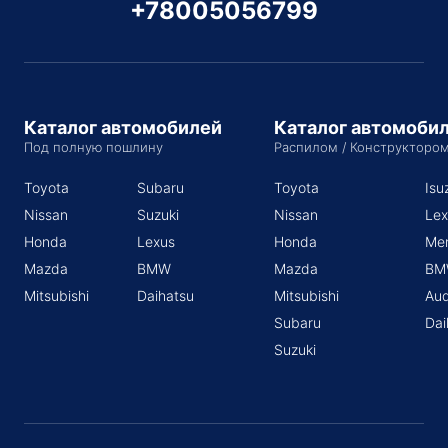
+78005056799
Каталог автомобилей
Каталог автомоби
Под полную пошлину
Распилом / Конструкторо
Toyota
Subaru
Toyota
Isu
Nissan
Suzuki
Nissan
Lex
Honda
Lexus
Honda
Me
Mazda
BMW
Mazda
BM
Mitsubishi
Daihatsu
Mitsubishi
Aud
Subaru
Dai
Suzuki