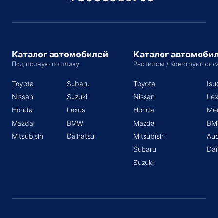
Каталог автомобилей
Каталог автомоби
Под полную пошлину
Распилом / Конструкторо
Toyota
Subaru
Toyota
Isu
Nissan
Suzuki
Nissan
Lex
Honda
Lexus
Honda
Me
Mazda
BMW
Mazda
BM
Mitsubishi
Daihatsu
Mitsubishi
Aud
Subaru
Dai
Suzuki