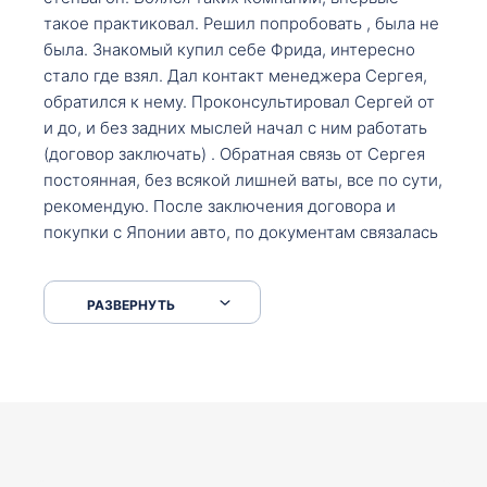
такое практиковал. Решил попробовать , была не
была. Знакомый купил себе Фрида, интересно
стало где взял. Дал контакт менеджера Сергея,
обратился к нему. Проконсультировал Сергей от
и до, и без задних мыслей начал с ним работать
(договор заключать) . Обратная связь от Сергея
постоянная, без всякой лишней ваты, все по сути,
рекомендую. После заключения договора и
покупки с Японии авто, по документам связалась
со мной Мария, все подсказала, куда, что и как,
что заполнить, куда зайти, образцы и т.д. После
РАЗВЕРНУТЬ
приехал за авто. Меня тепло встретили Сергей с
Марией. Автомобиль забрал, все супер. Спасибо
вам большое. Буду еще обращаться.