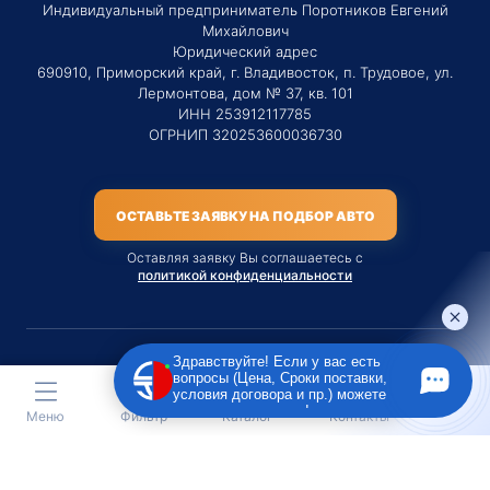
Индивидуальный предприниматель Поротников Евгений
Михайлович
Юридический адрес
690910, Приморский край, г. Владивосток, п. Трудовое, ул.
Лермонтова, дом № 37, кв. 101
ИНН 253912117785
ОГРНИП 320253600036730
ОСТАВЬТЕ ЗАЯВКУ НА ПОДБОР АВТО
Оставляя заявку Вы соглашаетесь с
политикой конфиденциальности
Здравствуйте! Если у вас есть
вопросы (Цена, Сроки поставки,
Материалы данного сайта являются публичной офертой
условия договора и пр.) можете
только на услугу сопровождения Агентом приобретения
задать их мне в чат!
Меню
Фильтр
Каталог
Контакты
транспортного средства Клиентом.
Во всех остальных случаях сайт носит исключительно
информационный характер.