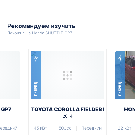
Рекомендуем изучить
Похожие на Honda SHUTTLE GP7
ГИБРИД
ГИБРИД
 GP7
TOYOTA COROLLA FIELDER NKE165G
HON
2014
ередний
45 кВт
1500cc
Передний
22 кВт