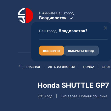
Выберите Ваш город
Владивосток
Владивосток?
Ваш город
КАТАЛОГ
О НАС
ВСЕ ВЕРНО
ВЫБРАТЬ ГОРОД
ГЛАВНАЯ
АВТО ИЗ ЯПОНИИ
HONDA
SHUT
Полная пошлина
ЦЕЛЫЕ АВТО С ПТС
Honda SHUTTLE GP7
Toyota
Lexus
2018 год
Тип ввоза: Полная пошлина
Nissan
Mercedes-B