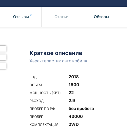
Honda
Mercedes-
Mazda
BMW
8
Отзывы
Статьи
Обзоры
Mitsubishi
Audi
Subaru
Daihatsu
Suzuki
Краткое описание
Характеристик автомобиля
2018
ГОД
1500
ОБЪЕМ
22
МОЩНОСТЬ (КВТ)
2.9
РАСХОД
без пробега
ПРОБЕГ ПО РФ
43000
ПРОБЕГ
2WD
КОМПЛЕКТАЦИЯ