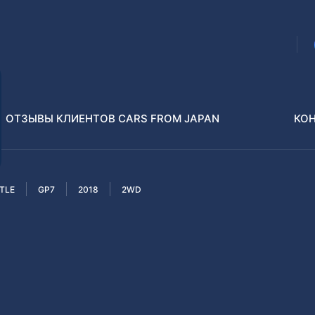
ОТЗЫВЫ КЛИЕНТОВ CARS FROM JAPAN
КО
TLE
GP7
2018
2WD
Распилы и конструкторы
В РАЗБОР БЕЗ ПТС
Toyota
Isuzu
enz
Nissan
Lexus