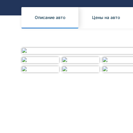
Honda
Daihatsu
Mazda
Tesla
Описание авто
Цены на авто
Suzuki
Mitsubishi
Subaru