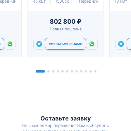
ередний
45 кВт
1500cc
Передний
10 кВт
802 800 ₽
Полная пошлина
И
СВЯЗАТЬСЯ С НАМИ
Оставьте заявку
Наш менеджер перезвонит Вам и обсудит с