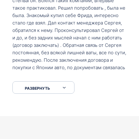
степвагон. Боялся таких компании, впервые
такое практиковал. Решил попробовать , была не
была. Знакомый купил себе Фрида, интересно
стало где взял. Дал контакт менеджера Сергея,
обратился к нему. Проконсультировал Сергей от
и до, и без задних мыслей начал с ним работать
(договор заключать) . Обратная связь от Сергея
постоянная, без всякой лишней ваты, все по сути,
рекомендую. После заключения договора и
покупки с Японии авто, по документам связалась
со мной Мария, все подсказала, куда, что и как,
что заполнить, куда зайти, образцы и т.д. После
РАЗВЕРНУТЬ
приехал за авто. Меня тепло встретили Сергей с
Марией. Автомобиль забрал, все супер. Спасибо
вам большое. Буду еще обращаться.