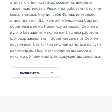
степвагон. Боялся таких компании, впервые
такое практиковал. Решил попробовать , была не
была. Знакомый купил себе Фрида, интересно
стало где взял. Дал контакт менеджера Сергея,
обратился к нему. Проконсультировал Сергей от
и до, и без задних мыслей начал с ним работать
(договор заключать) . Обратная связь от Сергея
постоянная, без всякой лишней ваты, все по сути,
рекомендую. После заключения договора и
покупки с Японии авто, по документам связалась
со мной Мария, все подсказала, куда, что и как,
что заполнить, куда зайти, образцы и т.д. После
РАЗВЕРНУТЬ
приехал за авто. Меня тепло встретили Сергей с
Марией. Автомобиль забрал, все супер. Спасибо
вам большое. Буду еще обращаться.