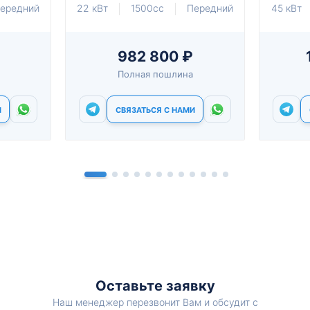
ередний
22 кВт
1500cc
Передний
45 кВт
982 800 ₽
Полная пошлина
И
СВЯЗАТЬСЯ С НАМИ
Оставьте заявку
Наш менеджер перезвонит Вам и обсудит с