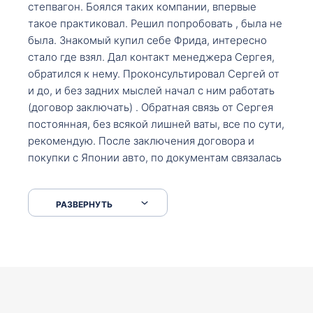
степвагон. Боялся таких компании, впервые
такое практиковал. Решил попробовать , была не
была. Знакомый купил себе Фрида, интересно
стало где взял. Дал контакт менеджера Сергея,
обратился к нему. Проконсультировал Сергей от
и до, и без задних мыслей начал с ним работать
(договор заключать) . Обратная связь от Сергея
постоянная, без всякой лишней ваты, все по сути,
рекомендую. После заключения договора и
покупки с Японии авто, по документам связалась
со мной Мария, все подсказала, куда, что и как,
что заполнить, куда зайти, образцы и т.д. После
РАЗВЕРНУТЬ
приехал за авто. Меня тепло встретили Сергей с
Марией. Автомобиль забрал, все супер. Спасибо
вам большое. Буду еще обращаться.