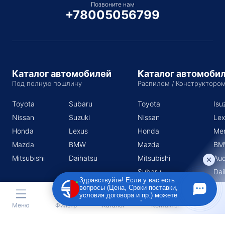
Позвоните нам
+78005056799
Каталог автомобилей
Каталог автомоби
Под полную пошлину
Распилом / Конструкторо
Toyota
Subaru
Toyota
Isu
Nissan
Suzuki
Nissan
Lex
Honda
Lexus
Honda
Me
Mazda
BMW
Mazda
BM
Mitsubishi
Daihatsu
Mitsubishi
Aud
Subaru
Dai
Здравствуйте! Если у вас есть
Suzuki
вопросы (Цена, Сроки поставки,
условия договора и пр.) можете
задать их мне в чат!
Меню
Фильтр
Каталог
Контакты