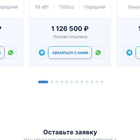
ередний
59 кВт
1500cc
Передний
Бенз
₽
1 126 500 ₽
Полная пошлина
И
СВЯЗАТЬСЯ С НАМИ
Оставьте заявку
Наш менеджер перезвонит Вам и обсудит с