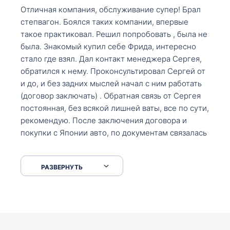
Отличная компания, обслуживание супер! Брал
степвагон. Боялся таких компании, впервые
такое практиковал. Решил попробовать , была не
была. Знакомый купил себе Фрида, интересно
стало где взял. Дал контакт менеджера Сергея,
обратился к нему. Проконсультировал Сергей от
и до, и без задних мыслей начал с ним работать
(договор заключать) . Обратная связь от Сергея
постоянная, без всякой лишней ваты, все по сути,
рекомендую. После заключения договора и
покупки с Японии авто, по документам связалась
со мной Мария, все подсказала, куда, что и как,
что заполнить, куда зайти, образцы и т.д. После
РАЗВЕРНУТЬ
приехал за авто. Меня тепло встретили Сергей с
Марией. Автомобиль забрал, все супер. Спасибо
вам большое. Буду еще обращаться.