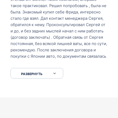
такое практиковал. Решил попробовать , была не
была. Знакомый купил себе Фрида, интересно
стало где взял. Дал контакт менеджера Сергея,
обратился к нему. Проконсультировал Сергей от
и до, и без задних мыслей начал с ним работать
(договор заключать) . Обратная связь от Сергея
постоянная, без всякой лишней ваты, все по сути,
рекомендую. После заключения договора и
покупки с Японии авто, по документам связалась
со мной Мария, все подсказала, куда, что и как,
что заполнить, куда зайти, образцы и т.д. После
РАЗВЕРНУТЬ
приехал за авто. Меня тепло встретили Сергей с
Марией. Автомобиль забрал, все супер. Спасибо
вам большое. Буду еще обращаться.