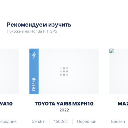
Рекомендуем изучить
Похожие на Honda FIT GP5
ГИБРИД
WA10
TOYOTA YARIS MXPH10
MAZ
2022
ередний
59 кВт
1500cc
Передний
Бензин