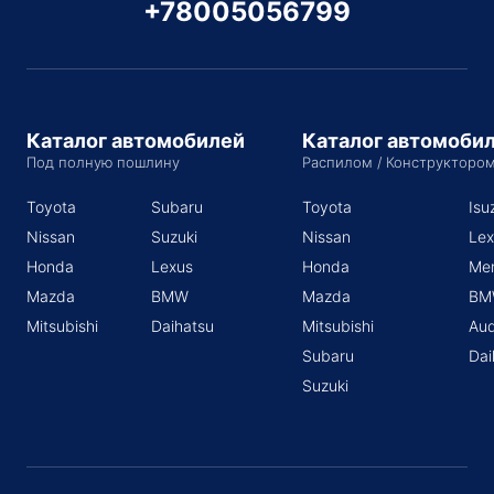
+78005056799
Каталог автомобилей
Каталог автомоби
Под полную пошлину
Распилом / Конструкторо
Toyota
Subaru
Toyota
Isu
Nissan
Suzuki
Nissan
Lex
Honda
Lexus
Honda
Me
Mazda
BMW
Mazda
BM
Mitsubishi
Daihatsu
Mitsubishi
Aud
Subaru
Dai
Suzuki