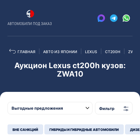
АВТОМОБИЛИ ПОД ЗАКАЗ
ГЛАВНАЯ
АВТО ИЗ ЯПОНИИ
LEXUS
CT200H
ZWA1
Аукцион Lexus ct200h кузов:
ZWA10
Фильтр
ВНЕ САНКЦИЙ
ГИБРИДЫ И ГИБРИДНЫЕ АВТОМОБИЛИ
ДИЗЕ