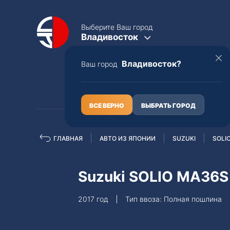
Выберите Ваш город
Владивосток
Владивосток?
Ваш город
КАТАЛОГ
О НАС
ВСЕ ВЕРНО
ВЫБРАТЬ ГОРОД
ГЛАВНАЯ
АВТО ИЗ ЯПОНИИ
SUZUKI
SOLI
Полная пошлина
ЦЕЛЫЕ АВТО С ПТС
Suzuki SOLIO MA36S
Toyota
Lexus
2017 год
Тип ввоза: Полная пошлина
Nissan
Mercedes-B