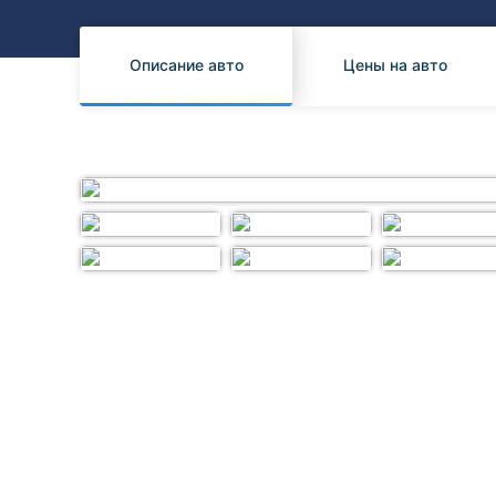
Honda
Daihatsu
Mazda
Tesla
Описание авто
Цены на авто
Suzuki
Mitsubishi
Subaru