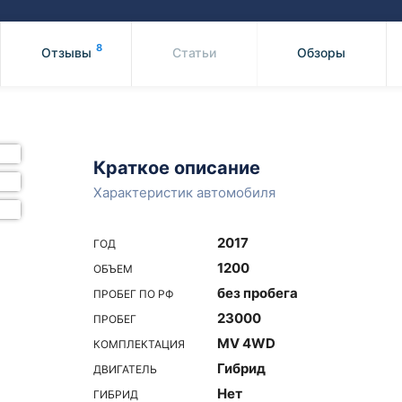
Honda
Mercedes-
Mazda
BMW
8
Отзывы
Статьи
Обзоры
Mitsubishi
Audi
Subaru
Daihatsu
Suzuki
Краткое описание
Характеристик автомобиля
2017
ГОД
1200
ОБЪЕМ
без пробега
ПРОБЕГ ПО РФ
23000
ПРОБЕГ
MV 4WD
КОМПЛЕКТАЦИЯ
Гибрид
ДВИГАТЕЛЬ
Нет
ГИБРИД