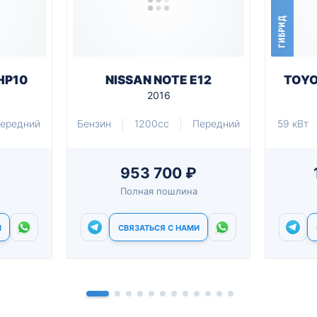
ГИБРИД
HP10
NISSAN NOTE E12
TOYO
2016
ередний
Бензин
1200cc
Передний
59 кВт
953 700 ₽
Полная пошлина
И
СВЯЗАТЬСЯ С НАМИ