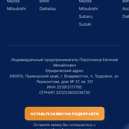
Mazda
BMW
Mazda
BM
Mitsubishi
Daihatsu
Mitsubishi
Aud
Subaru
Dai
Suzuki
Индивидуальный предприниматель Поротников Евгений
Михайлович
Юридический адрес
690910, Приморский край, г. Владивосток, п. Трудовое, ул.
Лермонтова, дом № 37, кв. 101
ИНН 253912117785
ОГРНИП 320253600036730
ОСТАВЬТЕ ЗАЯВКУ НА ПОДБОР АВТО
Оставляя заявку Вы соглашаетесь с