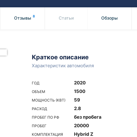
Honda
Mercedes-
Mazda
BMW
8
Отзывы
Статьи
Обзоры
Mitsubishi
Audi
Subaru
Daihatsu
Suzuki
Краткое описание
Характеристик автомобиля
2020
ГОД
1500
ОБЪЕМ
59
МОЩНОСТЬ (КВТ)
2.8
РАСХОД
без пробега
ПРОБЕГ ПО РФ
20000
ПРОБЕГ
Hybrid Z
КОМПЛЕКТАЦИЯ