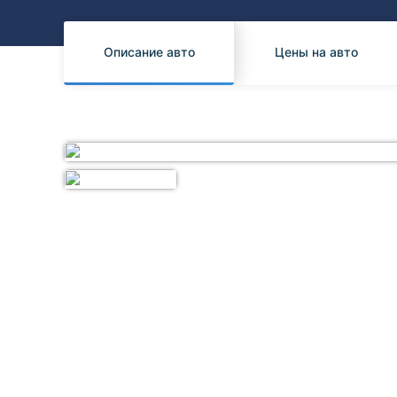
Honda
Daihatsu
Mazda
Tesla
Описание авто
Цены на авто
Suzuki
Mitsubishi
Subaru