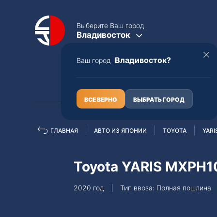
Выберите Ваш город
Владивосток
Владивосток?
Ваш город
КАТАЛОГ
О НАС
ВСЕ ВЕРНО
ВЫБРАТЬ ГОРОД
ГЛАВНАЯ
АВТО ИЗ ЯПОНИИ
TOYOTA
YARI
Полная пошлина
ЦЕЛЫЕ АВТО С ПТС
Toyota YARIS MXPH1
Toyota
Lexus
2020 год
Тип ввоза: Полная пошлина
Nissan
Mercedes-B