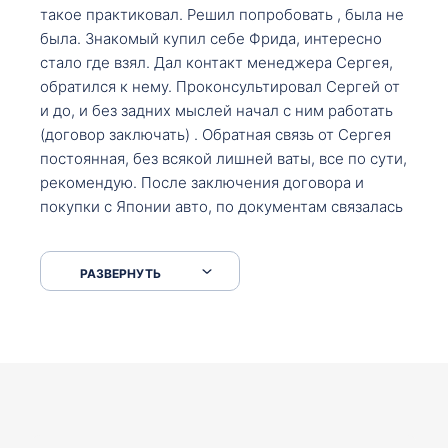
такое практиковал. Решил попробовать , была не
была. Знакомый купил себе Фрида, интересно
стало где взял. Дал контакт менеджера Сергея,
обратился к нему. Проконсультировал Сергей от
и до, и без задних мыслей начал с ним работать
(договор заключать) . Обратная связь от Сергея
постоянная, без всякой лишней ваты, все по сути,
рекомендую. После заключения договора и
покупки с Японии авто, по документам связалась
со мной Мария, все подсказала, куда, что и как,
что заполнить, куда зайти, образцы и т.д. После
РАЗВЕРНУТЬ
приехал за авто. Меня тепло встретили Сергей с
Марией. Автомобиль забрал, все супер. Спасибо
вам большое. Буду еще обращаться.