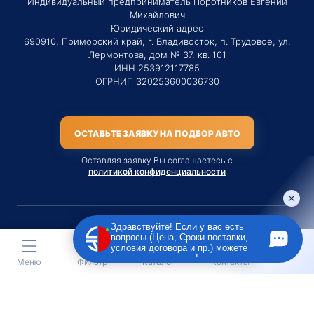
Индивидуальный предприниматель Поротников Евгений
Михайлович
Юридический адрес
690910, Приморский край, г. Владивосток, п. Трудовое, ул.
Лермонтова, дом № 37, кв. 101
ИНН 253912117785
ОГРНИП 320253600036730
ОСТАВЬТЕ ЗАЯВКУ НА ПОДБОР АВТО
Оставляя заявку Вы соглашаетесь с
политикой конфиденциальности
Здравствуйте! Если у вас есть
вопросы (Цена, Сроки поставки,
Материалы данного сайта являются публичной офертой
условия договора и пр.) можете
только на услугу сопровождения Агентом приобретения
задать их мне в чат!
Меню
Фильтр
Каталог
Контакты
транспортного средства Клиентом.
Во всех остальных случаях сайт носит исключительно
информационный характер.