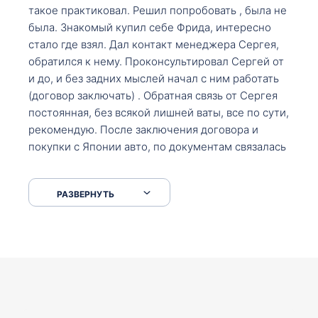
такое практиковал. Решил попробовать , была не
была. Знакомый купил себе Фрида, интересно
стало где взял. Дал контакт менеджера Сергея,
обратился к нему. Проконсультировал Сергей от
и до, и без задних мыслей начал с ним работать
(договор заключать) . Обратная связь от Сергея
постоянная, без всякой лишней ваты, все по сути,
рекомендую. После заключения договора и
покупки с Японии авто, по документам связалась
со мной Мария, все подсказала, куда, что и как,
что заполнить, куда зайти, образцы и т.д. После
РАЗВЕРНУТЬ
приехал за авто. Меня тепло встретили Сергей с
Марией. Автомобиль забрал, все супер. Спасибо
вам большое. Буду еще обращаться.