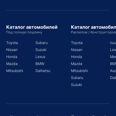
Каталог автомобилей
Каталог автомоби
Под полную пошлину
Распилом / Конструкторо
Toyota
Subaru
Toyota
Isu
Nissan
Suzuki
Nissan
Lex
Honda
Lexus
Honda
Me
Mazda
BMW
Mazda
BM
Mitsubishi
Daihatsu
Mitsubishi
Aud
Subaru
Dai
Suzuki