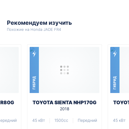
Рекомендуем изучить
Похожие на Honda JADE FR4
ГИБРИД
ГИБРИД
WR80G
TOYOTA SIENTA NHP170G
TOYOT
2018
ередний
45 кВт
1500cc
Передний
45 кВт