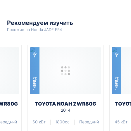
Рекомендуем изучить
Похожие на Honda JADE FR4
ГИБРИД
ГИБРИД
ZWR80G
TOYOTA NOAH ZWR80G
TOYOT
2014
ередний
60 кВт
1800cc
Передний
45 кВт