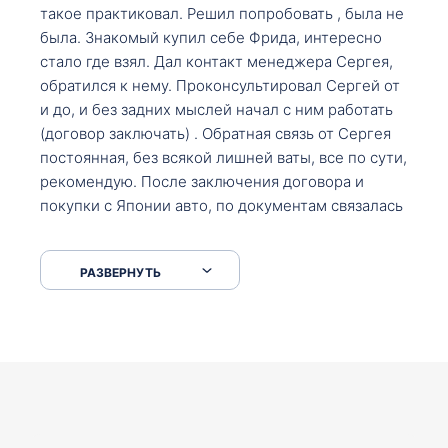
такое практиковал. Решил попробовать , была не
была. Знакомый купил себе Фрида, интересно
стало где взял. Дал контакт менеджера Сергея,
обратился к нему. Проконсультировал Сергей от
и до, и без задних мыслей начал с ним работать
(договор заключать) . Обратная связь от Сергея
постоянная, без всякой лишней ваты, все по сути,
рекомендую. После заключения договора и
покупки с Японии авто, по документам связалась
со мной Мария, все подсказала, куда, что и как,
что заполнить, куда зайти, образцы и т.д. После
РАЗВЕРНУТЬ
приехал за авто. Меня тепло встретили Сергей с
Марией. Автомобиль забрал, все супер. Спасибо
вам большое. Буду еще обращаться.