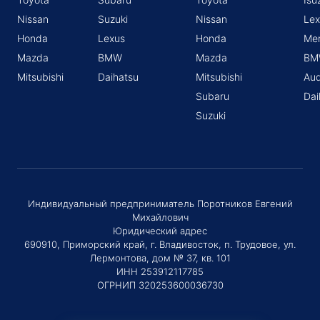
Nissan
Suzuki
Nissan
Lex
Honda
Lexus
Honda
Me
Mazda
BMW
Mazda
BM
Mitsubishi
Daihatsu
Mitsubishi
Aud
Subaru
Dai
Suzuki
Индивидуальный предприниматель Поротников Евгений
Михайлович
Юридический адрес
690910, Приморский край, г. Владивосток, п. Трудовое, ул.
Лермонтова, дом № 37, кв. 101
ИНН 253912117785
ОГРНИП 320253600036730