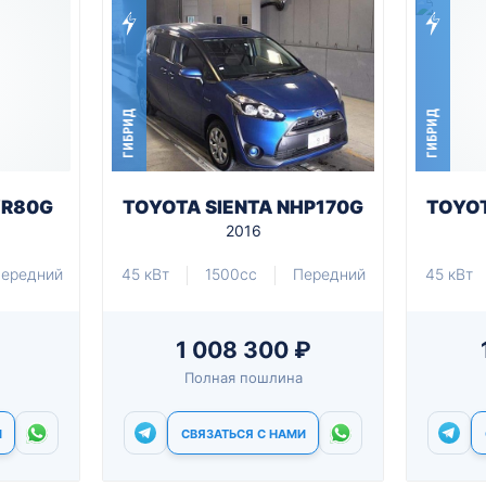
ГИБРИД
ГИБРИД
WR80G
TOYOTA SIENTA NHP170G
TOYOT
2016
ередний
45 кВт
1500cc
Передний
45 кВт
1 008 300 ₽
Полная пошлина
И
СВЯЗАТЬСЯ С НАМИ