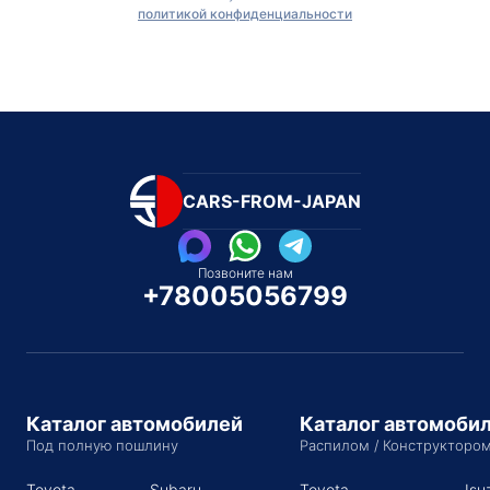
политикой конфиденциальности
CARS-FROM-JAPAN
Позвоните нам
+78005056799
Каталог автомобилей
Каталог автомоби
Под полную пошлину
Распилом / Конструкторо
Toyota
Subaru
Toyota
Isu