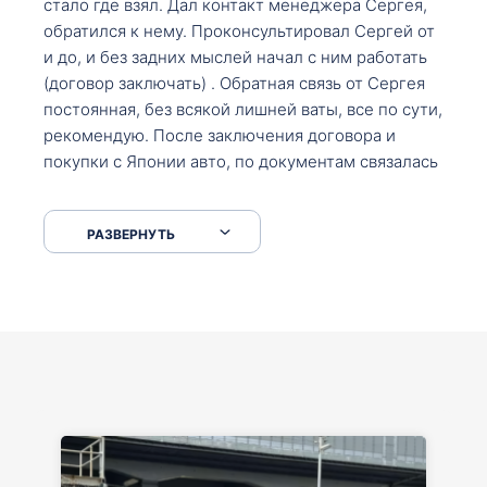
стало где взял. Дал контакт менеджера Сергея,
обратился к нему. Проконсультировал Сергей от
и до, и без задних мыслей начал с ним работать
(договор заключать) . Обратная связь от Сергея
постоянная, без всякой лишней ваты, все по сути,
рекомендую. После заключения договора и
покупки с Японии авто, по документам связалась
со мной Мария, все подсказала, куда, что и как,
что заполнить, куда зайти, образцы и т.д. После
РАЗВЕРНУТЬ
приехал за авто. Меня тепло встретили Сергей с
Марией. Автомобиль забрал, все супер. Спасибо
вам большое. Буду еще обращаться.