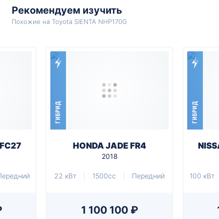
Рекомендуем изучить
Похожие на Toyota SIENTA NHP170G
ГИБРИД
ГИБРИД
HFC27
HONDA JADE FR4
NISS
2018
Передний
22 кВт
1500cc
Передний
100 кВт
₽
1 100 100 ₽