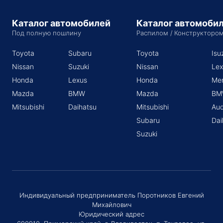
Каталог автомобилей
Каталог автомоби
Под полную пошлину
Распилом / Конструкторо
Toyota
Subaru
Toyota
Isu
Nissan
Suzuki
Nissan
Lex
Honda
Lexus
Honda
Me
Mazda
BMW
Mazda
BM
Mitsubishi
Daihatsu
Mitsubishi
Aud
Subaru
Dai
Suzuki
Индивидуальный предприниматель Поротников Евгений
Михайлович
Юридический адрес