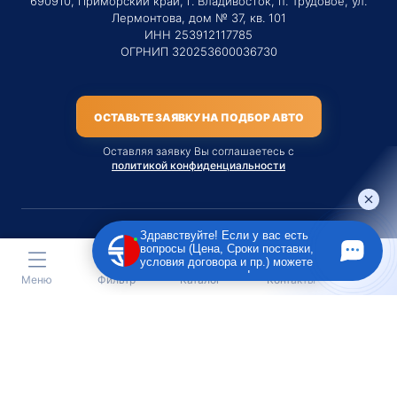
690910, Приморский край, г. Владивосток, п. Трудовое, ул.
Лермонтова, дом № 37, кв. 101
ИНН 253912117785
ОГРНИП 320253600036730
ОСТАВЬТЕ ЗАЯВКУ НА ПОДБОР АВТО
Оставляя заявку Вы соглашаетесь с
политикой конфиденциальности
Здравствуйте! Если у вас есть
вопросы (Цена, Сроки поставки,
Материалы данного сайта являются публичной офертой
условия договора и пр.) можете
только на услугу сопровождения Агентом приобретения
задать их мне в чат!
Меню
Фильтр
Каталог
Контакты
транспортного средства Клиентом.
Во всех остальных случаях сайт носит исключительно
информационный характер.