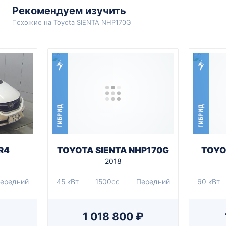
Рекомендуем изучить
Похожие на Toyota SIENTA NHP170G
ГИБРИД
ГИБРИД
R4
TOYOTA SIENTA NHP170G
TOYO
2018
ередний
45 кВт
1500cc
Передний
60 кВт
1 018 800 ₽