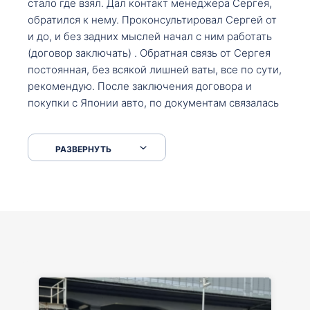
стало где взял. Дал контакт менеджера Сергея,
обратился к нему. Проконсультировал Сергей от
и до, и без задних мыслей начал с ним работать
(договор заключать) . Обратная связь от Сергея
постоянная, без всякой лишней ваты, все по сути,
рекомендую. После заключения договора и
покупки с Японии авто, по документам связалась
со мной Мария, все подсказала, куда, что и как,
что заполнить, куда зайти, образцы и т.д. После
РАЗВЕРНУТЬ
приехал за авто. Меня тепло встретили Сергей с
Марией. Автомобиль забрал, все супер. Спасибо
вам большое. Буду еще обращаться.