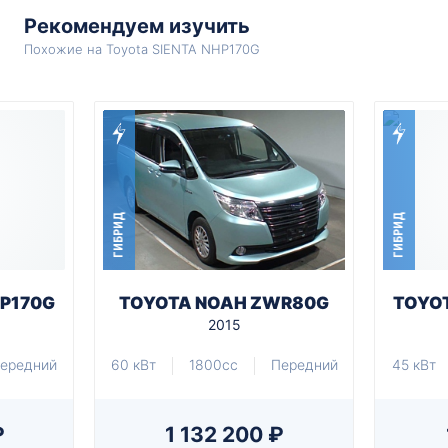
Рекомендуем изучить
Похожие на Toyota SIENTA NHP170G
ГИБРИД
ГИБРИД
HP170G
TOYOTA NOAH ZWR80G
TOYOT
2015
ередний
60 кВт
1800cc
Передний
45 кВт
₽
1 132 200 ₽