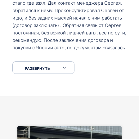
стало где взял. Дал контакт менеджера Сергея,
обратился к нему. Проконсультировал Сергей от
и до, и без задних мыслей начал с ним работать
(договор заключать) . Обратная связь от Сергея
постоянная, без всякой лишней ваты, все по сути,
рекомендую. После заключения договора и
покупки с Японии авто, по документам связалась
со мной Мария, все подсказала, куда, что и как,
что заполнить, куда зайти, образцы и т.д. После
РАЗВЕРНУТЬ
приехал за авто. Меня тепло встретили Сергей с
Марией. Автомобиль забрал, все супер. Спасибо
вам большое. Буду еще обращаться.