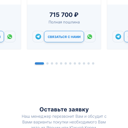
715 700 ₽
Полная пошлина
И
СВЯЗАТЬСЯ С НАМИ
Оставьте заявку
Наш менеджер перезвонит Вам и обсудит с
Вами варианты покупки необходимого Вам
авто из Японии или Южной Кореи.