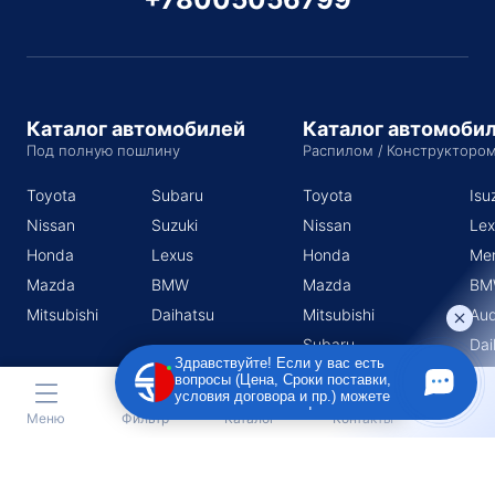
Каталог автомобилей
Каталог автомоби
Под полную пошлину
Распилом / Конструкторо
Toyota
Subaru
Toyota
Isu
Nissan
Suzuki
Nissan
Lex
Honda
Lexus
Honda
Me
Mazda
BMW
Mazda
BM
Mitsubishi
Daihatsu
Mitsubishi
Aud
Subaru
Dai
Здравствуйте! Если у вас есть
Suzuki
вопросы (Цена, Сроки поставки,
условия договора и пр.) можете
задать их мне в чат!
Меню
Фильтр
Каталог
Контакты