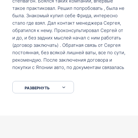
степвагон. Боялся таких компании, впервые
такое практиковал. Решил попробовать , была не
была. Знакомый купил себе Фрида, интересно
стало где взял. Дал контакт менеджера Сергея,
обратился к нему. Проконсультировал Сергей от
и до, и без задних мыслей начал с ним работать
(договор заключать) . Обратная связь от Сергея
постоянная, без всякой лишней ваты, все по сути,
рекомендую. После заключения договора и
покупки с Японии авто, по документам связалась
со мной Мария, все подсказала, куда, что и как,
что заполнить, куда зайти, образцы и т.д. После
РАЗВЕРНУТЬ
приехал за авто. Меня тепло встретили Сергей с
Марией. Автомобиль забрал, все супер. Спасибо
вам большое. Буду еще обращаться.