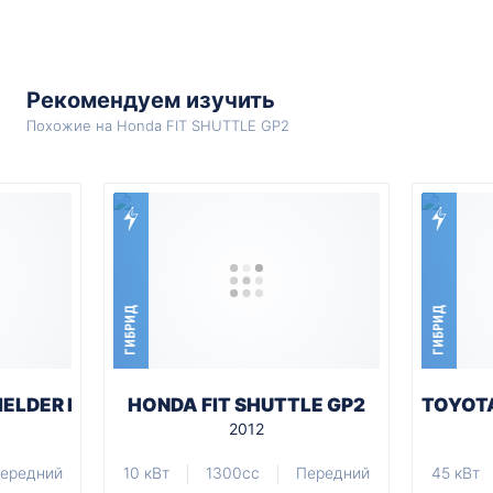
Рекомендуем изучить
Похожие на Honda FIT SHUTTLE GP2
ГИБРИД
ГИБРИД
IELDER NKE165G
HONDA FIT SHUTTLE GP2
TOYOTA
2012
ередний
10 кВт
1300cc
Передний
45 кВт