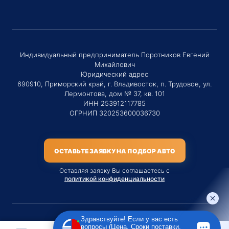
Индивидуальный предприниматель Поротников Евгений
Михайлович
Юридический адрес
690910, Приморский край, г. Владивосток, п. Трудовое, ул.
Лермонтова, дом № 37, кв. 101
ИНН 253912117785
ОГРНИП 320253600036730
ОСТАВЬТЕ ЗАЯВКУ НА ПОДБОР АВТО
Оставляя заявку Вы соглашаетесь с
политикой конфиденциальности
Здравствуйте! Если у вас есть
вопросы (Цена, Сроки поставки,
Материалы данного сайта являются публичной офертой