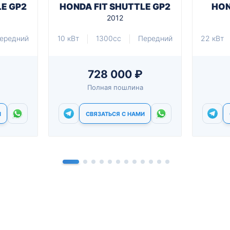
LE GP2
HONDA FIT SHUTTLE GP2
HON
2012
ередний
10 кВт
1300cc
Передний
22 кВт
728 000 ₽
Полная пошлина
И
СВЯЗАТЬСЯ С НАМИ