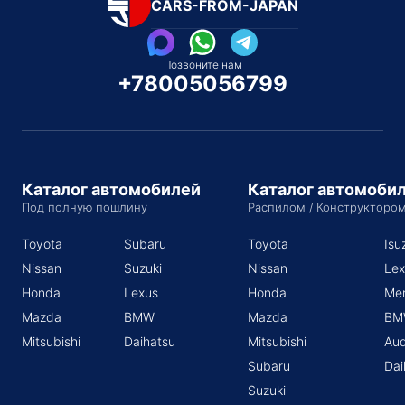
CARS-FROM-JAPAN
Позвоните нам
+78005056799
Каталог автомобилей
Каталог автомоби
Под полную пошлину
Распилом / Конструкторо
Toyota
Subaru
Toyota
Isu
Nissan
Suzuki
Nissan
Lex
Honda
Lexus
Honda
Me
Mazda
BMW
Mazda
BM
Mitsubishi
Daihatsu
Mitsubishi
Aud
Subaru
Dai
Suzuki