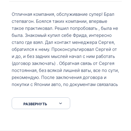
Отличная компания, обслуживание супер! Брал
степвагон. Боялся таких компании, впервые
такое практиковал. Решил попробовать , была не
была. Знакомый купил себе Фрида, интересно
стало где взял. Дал контакт менеджера Сергея,
обратился к нему. Проконсультировал Сергей от
и до, и без задних мыслей начал с ним работать
(договор заключать) . Обратная связь от Сергея
постоянная, без всякой лишней ваты, все по сути,
рекомендую. После заключения договора и
покупки с Японии авто, по документам связалась
со мной Мария, все подсказала, куда, что и как,
что заполнить, куда зайти, образцы и т.д. После
РАЗВЕРНУТЬ
приехал за авто. Меня тепло встретили Сергей с
Марией. Автомобиль забрал, все супер. Спасибо
вам большое. Буду еще обращаться.