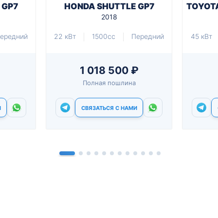
 GP7
HONDA SHUTTLE GP7
TOYOTA
2018
ередний
22 кВт
1500cc
Передний
45 кВт
1 018 500 ₽
Полная пошлина
И
СВЯЗАТЬСЯ С НАМИ