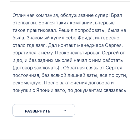
Отличная компания, обслуживание супер! Брал
степвагон. Боялся таких компании, впервые
такое практиковал. Решил попробовать , была не
была. Знакомый купил себе Фрида, интересно
стало где взял. Дал контакт менеджера Сергея,
обратился к нему. Проконсультировал Сергей от
и до, и без задних мыслей начал с ним работать
(договор заключать) . Обратная связь от Сергея
постоянная, без всякой лишней ваты, все по сути,
рекомендую. После заключения договора и
покупки с Японии авто, по документам связалась
со мной Мария, все подсказала, куда, что и как,
что заполнить, куда зайти, образцы и т.д. После
РАЗВЕРНУТЬ
приехал за авто. Меня тепло встретили Сергей с
Марией. Автомобиль забрал, все супер. Спасибо
вам большое. Буду еще обращаться.