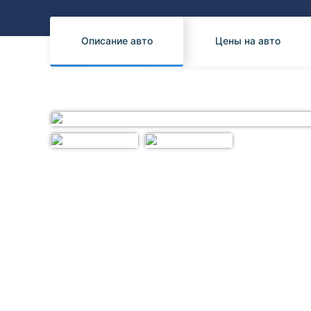
Honda
Daihatsu
Mazda
Tesla
Описание авто
Цены на авто
Suzuki
Mitsubishi
Subaru