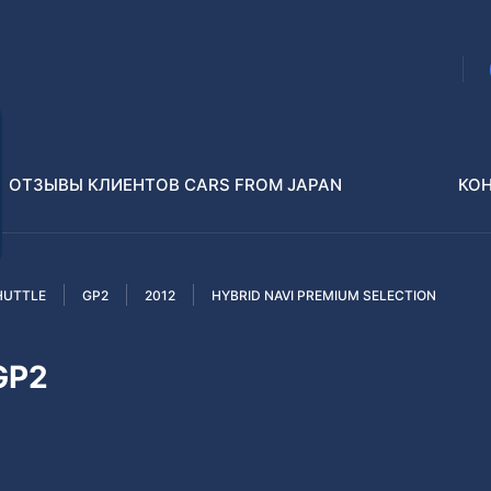
ОТЗЫВЫ КЛИЕНТОВ CARS FROM JAPAN
КО
HUTTLE
GP2
2012
HYBRID NAVI PREMIUM SELECTION
Распилы и конструкторы
В РАЗБОР БЕЗ ПТС
GP2
Toyota
Isuzu
enz
Nissan
Lexus