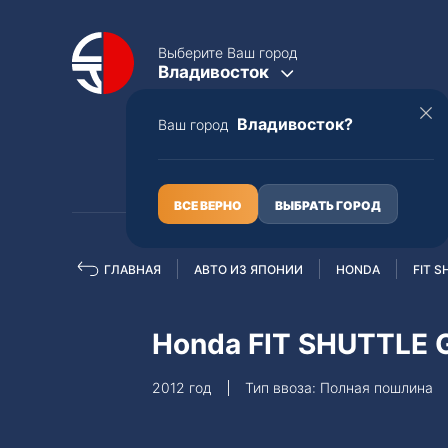
Выберите Ваш город
Владивосток
Владивосток?
Ваш город
КАТАЛОГ
О НАС
ВСЕ ВЕРНО
ВЫБРАТЬ ГОРОД
ГЛАВНАЯ
АВТО ИЗ ЯПОНИИ
HONDA
FIT S
Полная пошлина
ЦЕЛЫЕ АВТО С ПТС
Honda FIT SHUTTLE 
Toyota
Lexus
2012 год
Тип ввоза: Полная пошлина
Nissan
Mercedes-B