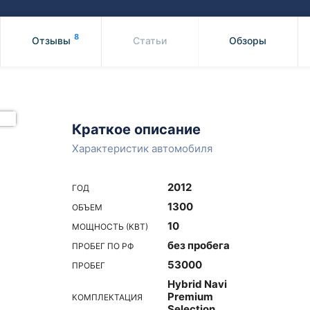
Honda
Mercedes-
Mazda
BMW
8
Отзывы
Статьи
Обзоры
Mitsubishi
Audi
Subaru
Daihatsu
Suzuki
Краткое описание
Характеристик автомобиля
2012
ГОД
1300
ОБЪЕМ
10
МОЩНОСТЬ (КВТ)
без пробега
ПРОБЕГ ПО РФ
53000
ПРОБЕГ
Hybrid Navi
Premium
КОМПЛЕКТАЦИЯ
Selection