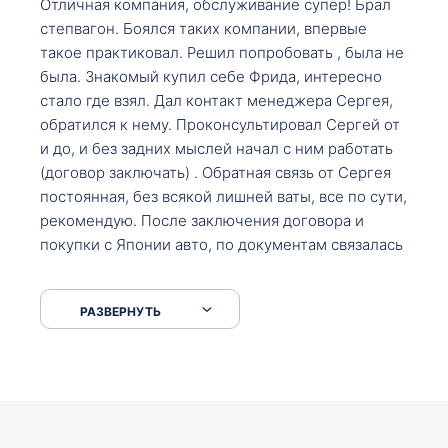
Отличная компания, обслуживание супер! Брал
степвагон. Боялся таких компании, впервые
такое практиковал. Решил попробовать , была не
была. Знакомый купил себе Фрида, интересно
стало где взял. Дал контакт менеджера Сергея,
обратился к нему. Проконсультировал Сергей от
и до, и без задних мыслей начал с ним работать
(договор заключать) . Обратная связь от Сергея
постоянная, без всякой лишней ваты, все по сути,
рекомендую. После заключения договора и
покупки с Японии авто, по документам связалась
со мной Мария, все подсказала, куда, что и как,
что заполнить, куда зайти, образцы и т.д. После
РАЗВЕРНУТЬ
приехал за авто. Меня тепло встретили Сергей с
Марией. Автомобиль забрал, все супер. Спасибо
вам большое. Буду еще обращаться.