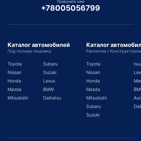
Позвоните нам
+78005056799
Каталог автомобилей
Каталог автомоби
Под полную пошлину
Распилом / Конструкторо
Toyota
Subaru
Toyota
Isu
Nissan
Suzuki
Nissan
Lex
Honda
Lexus
Honda
Me
Mazda
BMW
Mazda
BM
Mitsubishi
Daihatsu
Mitsubishi
Aud
Subaru
Dai
Suzuki