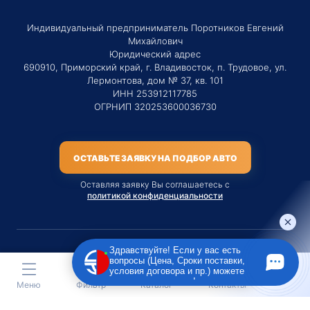
Индивидуальный предприниматель Поротников Евгений
Михайлович
Юридический адрес
690910, Приморский край, г. Владивосток, п. Трудовое, ул.
Лермонтова, дом № 37, кв. 101
ИНН 253912117785
ОГРНИП 320253600036730
ОСТАВЬТЕ ЗАЯВКУ НА ПОДБОР АВТО
Оставляя заявку Вы соглашаетесь с
политикой конфиденциальности
Здравствуйте! Если у вас есть
вопросы (Цена, Сроки поставки,
Материалы данного сайта являются публичной офертой
условия договора и пр.) можете
только на услугу сопровождения Агентом приобретения
задать их мне в чат!
Меню
Фильтр
Каталог
Контакты
транспортного средства Клиентом.