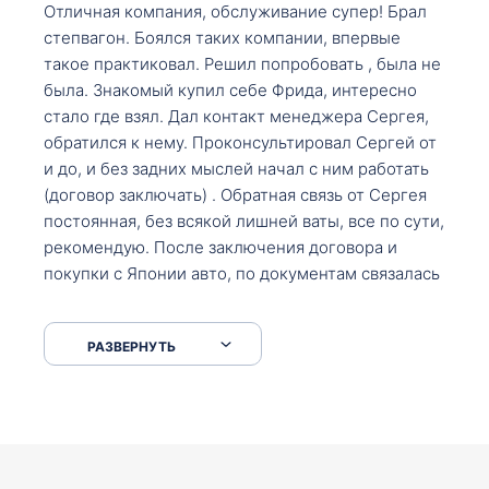
Отличная компания, обслуживание супер! Брал
степвагон. Боялся таких компании, впервые
такое практиковал. Решил попробовать , была не
была. Знакомый купил себе Фрида, интересно
стало где взял. Дал контакт менеджера Сергея,
обратился к нему. Проконсультировал Сергей от
и до, и без задних мыслей начал с ним работать
(договор заключать) . Обратная связь от Сергея
постоянная, без всякой лишней ваты, все по сути,
рекомендую. После заключения договора и
покупки с Японии авто, по документам связалась
со мной Мария, все подсказала, куда, что и как,
что заполнить, куда зайти, образцы и т.д. После
РАЗВЕРНУТЬ
приехал за авто. Меня тепло встретили Сергей с
Марией. Автомобиль забрал, все супер. Спасибо
вам большое. Буду еще обращаться.