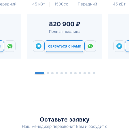
ередний
45 кВт
1500cc
Передний
45 кВт
820 900 ₽
Полная пошлина
И
СВЯЗАТЬСЯ С НАМИ
Оставьте заявку
Наш менеджер перезвонит Вам и обсудит с