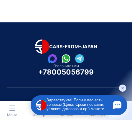
CARS-FROM-JAPAN
Позвоните нам
+78005056799
Здравствуйте! Если у вас есть
вопросы (Цена, Сроки поставки,
Каталог автомобилей
Каталог автомоби
условия договора и пр.) можете
Под полную пошлину
Распилом / Конструкторо
задать их мне в чат!
Меню
Фильтр
Каталог
Контакты
Toyota
Subaru
Toyota
Isu