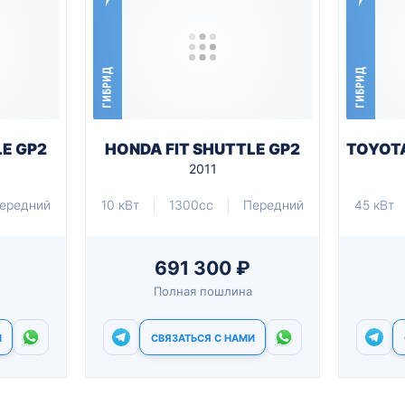
ГИБРИД
ГИБРИД
LE GP2
HONDA FIT SHUTTLE GP2
TOYOTA
2011
ередний
10 кВт
1300cc
Передний
45 кВт
691 300 ₽
Полная пошлина
И
СВЯЗАТЬСЯ С НАМИ