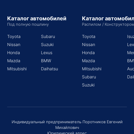
Каталог автомобилей
Каталог автомоби
Под полную пошлину
Распилом / Конструкторо
Toyota
Subaru
Toyota
Isu
Nissan
Suzuki
Nissan
Lex
Honda
Lexus
Honda
Me
Mazda
BMW
Mazda
BM
Mitsubishi
Daihatsu
Mitsubishi
Aud
Subaru
Dai
Suzuki
Индивидуальный предприниматель Поротников Евгений
Михайлович
Юридический адрес