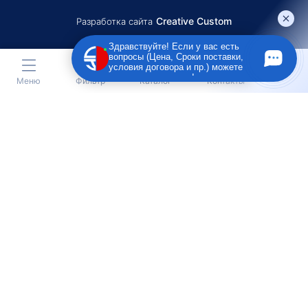
Creative Custom
Разработка сайта
Здравствуйте! Если у вас есть
вопросы (Цена, Сроки поставки,
условия договора и пр.) можете
задать их мне в чат!
Меню
Фильтр
Каталог
Контакты