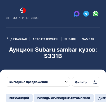
АВТОМОБИЛИ ПОД ЗАКАЗ
ГЛАВНАЯ
АВТО ИЗ ЯПОНИИ
SUBARU
SAMBAR
S33
Аукцион Subaru sambar кузов:
S331B
Фильтр
ВНЕ САНКЦИЙ
ГИБРИДЫ И ГИБРИДНЫЕ АВТОМОБИЛИ
ДИЗЕ