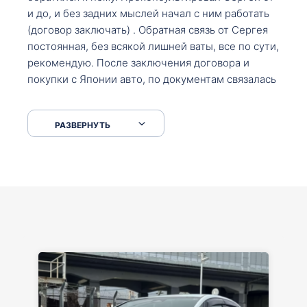
и до, и без задних мыслей начал с ним работать
(договор заключать) . Обратная связь от Сергея
постоянная, без всякой лишней ваты, все по сути,
рекомендую. После заключения договора и
покупки с Японии авто, по документам связалась
со мной Мария, все подсказала, куда, что и как,
что заполнить, куда зайти, образцы и т.д. После
РАЗВЕРНУТЬ
приехал за авто. Меня тепло встретили Сергей с
Марией. Автомобиль забрал, все супер. Спасибо
вам большое. Буду еще обращаться.