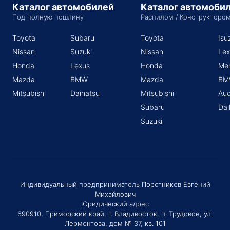
Каталог автомобилей
Каталог автомоби
Под полную пошлину
Распилом / Конструкторо
Toyota
Subaru
Toyota
Isu
Nissan
Suzuki
Nissan
Lex
Honda
Lexus
Honda
Me
Mazda
BMW
Mazda
BM
Mitsubishi
Daihatsu
Mitsubishi
Aud
Subaru
Dai
Suzuki
Индивидуальный предприниматель Поротников Евгений
Михайлович
Юридический адрес
690910, Приморский край, г. Владивосток, п. Трудовое, ул.
Лермонтова, дом № 37, кв. 101