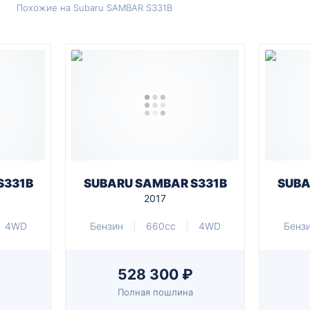
Похожие на Subaru SAMBAR S331B
S331B
SUBARU SAMBAR S331B
SUBA
2017
4WD
Бензин
660cc
4WD
Бенз
528 300 ₽
Полная пошлина