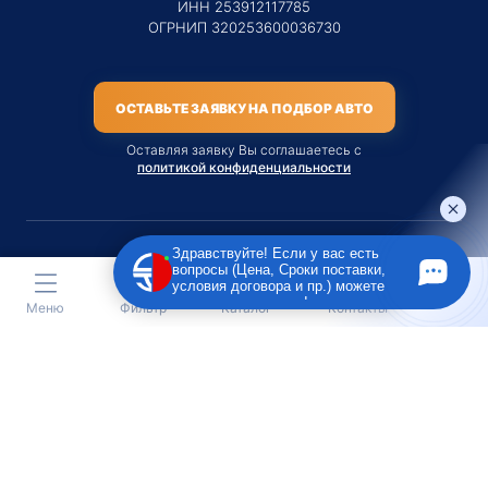
ИНН 253912117785
ОГРНИП 320253600036730
ОСТАВЬТЕ ЗАЯВКУ НА ПОДБОР АВТО
Оставляя заявку Вы соглашаетесь с
политикой конфиденциальности
Здравствуйте! Если у вас есть
вопросы (Цена, Сроки поставки,
Материалы данного сайта являются публичной офертой
условия договора и пр.) можете
только на услугу сопровождения Агентом приобретения
задать их мне в чат!
Меню
Фильтр
Каталог
Контакты
транспортного средства Клиентом.
Во всех остальных случаях сайт носит исключительно
информационный характер.
Creative Custom
Разработка сайта