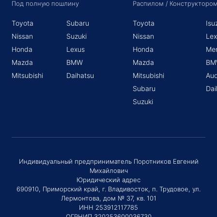
Под полную пошлину
Распилом / Конструкторо
Toyota
Subaru
Toyota
Isu
Nissan
Suzuki
Nissan
Lex
Honda
Lexus
Honda
Me
Mazda
BMW
Mazda
BM
Mitsubishi
Daihatsu
Mitsubishi
Aud
Subaru
Dai
Suzuki
Индивидуальный предприниматель Поротников Евгений
Михайлович
Юридический адрес
690910, Приморский край, г. Владивосток, п. Трудовое, ул.
Лермонтова, дом № 37, кв. 101
ИНН 253912117785
ОГРНИП 320253600036730