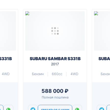
S331B
SUBARU SAMBAR S331B
SUBA
2017
4WD
Бензин
660cc
4WD
Бенз
588 000 ₽
Полная пошлина
И
СВЯЗАТЬСЯ С НАМИ