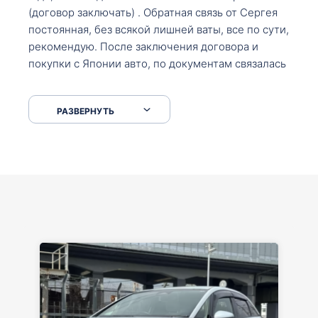
(договор заключать) . Обратная связь от Сергея
постоянная, без всякой лишней ваты, все по сути,
рекомендую. После заключения договора и
покупки с Японии авто, по документам связалась
со мной Мария, все подсказала, куда, что и как,
что заполнить, куда зайти, образцы и т.д. После
РАЗВЕРНУТЬ
приехал за авто. Меня тепло встретили Сергей с
Марией. Автомобиль забрал, все супер. Спасибо
вам большое. Буду еще обращаться.