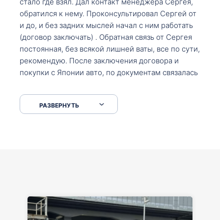
стало где взял. Дал контакт менеджера Сергея,
обратился к нему. Проконсультировал Сергей от
и до, и без задних мыслей начал с ним работать
(договор заключать) . Обратная связь от Сергея
постоянная, без всякой лишней ваты, все по сути,
рекомендую. После заключения договора и
покупки с Японии авто, по документам связалась
со мной Мария, все подсказала, куда, что и как,
что заполнить, куда зайти, образцы и т.д. После
РАЗВЕРНУТЬ
приехал за авто. Меня тепло встретили Сергей с
Марией. Автомобиль забрал, все супер. Спасибо
вам большое. Буду еще обращаться.