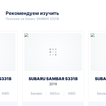
Рекомендуем изучить
Похожие на Subaru SAMBAR S331B
S331B
SUBARU SAMBAR S331B
SUBA
2019
4WD
Бензин
660cc
4WD
Бенз