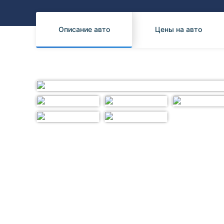
Honda
Daihatsu
Mazda
Tesla
Описание авто
Цены на авто
Suzuki
Mitsubishi
Subaru