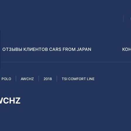
ОТЗЫВЫ КЛИЕНТОВ CARS FROM JAPAN
КО
POLO
AWCHZ
2018
TSI COMFORT LINE
Распилы и конструкторы
В РАЗБОР БЕЗ ПТС
AWCHZ
Toyota
Isuzu
enz
Nissan
Lexus