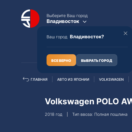
Выберите Ваш город
Владивосток
Владивосток?
Ваш город
КАТАЛОГ
О НАС
ВСЕ ВЕРНО
ВЫБРАТЬ ГОРОД
ГЛАВНАЯ
АВТО ИЗ ЯПОНИИ
VOLKSWAGEN
Полная пошлина
ЦЕЛЫЕ АВТО С ПТС
Volkswagen POLO 
Toyota
Lexus
2018 год
Тип ввоза: Полная пошлина
Nissan
Mercedes-B