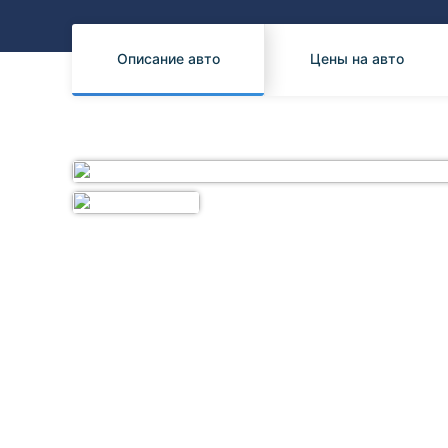
Honda
Daihatsu
Mazda
Tesla
Описание авто
Цены на авто
Suzuki
Mitsubishi
Subaru