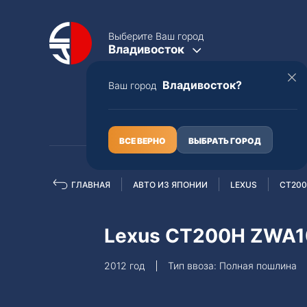
Выберите Ваш город
Владивосток
Владивосток?
Ваш город
КАТАЛОГ
О НАС
ВСЕ ВЕРНО
ВЫБРАТЬ ГОРОД
ГЛАВНАЯ
АВТО ИЗ ЯПОНИИ
LEXUS
CT20
Полная пошлина
ЦЕЛЫЕ АВТО С ПТС
Lexus CT200H ZWA1
Toyota
Lexus
2012 год
Тип ввоза: Полная пошлина
Nissan
Mercedes-B