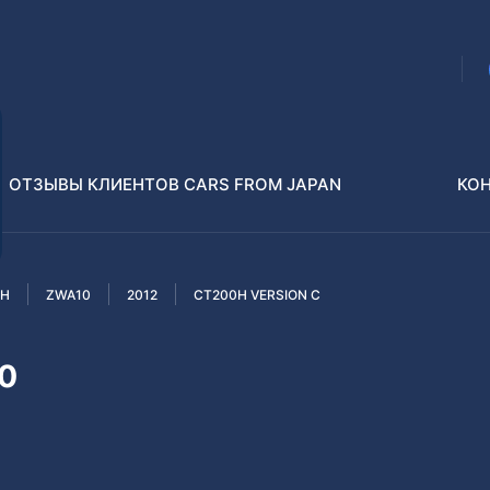
ОТЗЫВЫ КЛИЕНТОВ CARS FROM JAPAN
КО
0H
ZWA10
2012
CT200H VERSION C
Распилы и конструкторы
В РАЗБОР БЕЗ ПТС
0
Toyota
Isuzu
enz
Nissan
Lexus