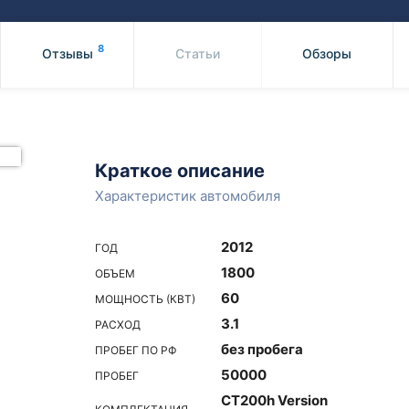
Honda
Mercedes-
Mazda
BMW
8
Отзывы
Статьи
Обзоры
Mitsubishi
Audi
Subaru
Daihatsu
Suzuki
Краткое описание
Характеристик автомобиля
2012
ГОД
1800
ОБЪЕМ
60
МОЩНОСТЬ (КВТ)
3.1
РАСХОД
без пробега
ПРОБЕГ ПО РФ
50000
ПРОБЕГ
CT200h Version