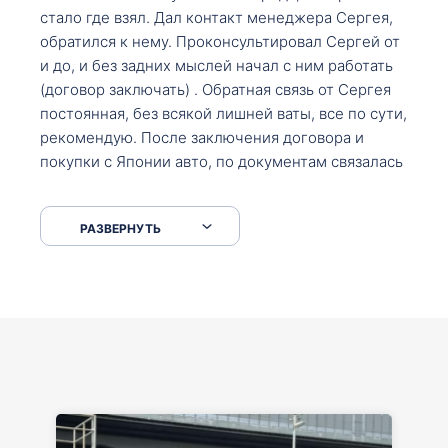
стало где взял. Дал контакт менеджера Сергея,
обратился к нему. Проконсультировал Сергей от
и до, и без задних мыслей начал с ним работать
(договор заключать) . Обратная связь от Сергея
постоянная, без всякой лишней ваты, все по сути,
рекомендую. После заключения договора и
покупки с Японии авто, по документам связалась
со мной Мария, все подсказала, куда, что и как,
что заполнить, куда зайти, образцы и т.д. После
РАЗВЕРНУТЬ
приехал за авто. Меня тепло встретили Сергей с
Марией. Автомобиль забрал, все супер. Спасибо
вам большое. Буду еще обращаться.