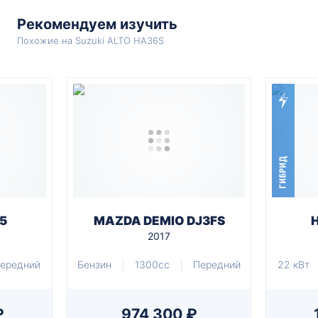
Рекомендуем изучить
Похожие на Suzuki ALTO HA36S
ГИБРИД
5
MAZDA DEMIO DJ3FS
2017
ередний
Бензин
1300cc
Передний
22 кВт
₽
974 300 ₽