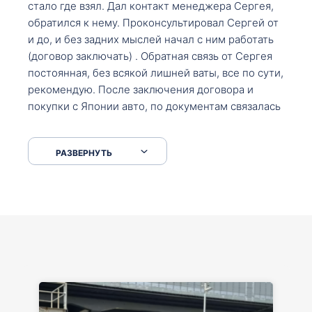
стало где взял. Дал контакт менеджера Сергея,
обратился к нему. Проконсультировал Сергей от
и до, и без задних мыслей начал с ним работать
(договор заключать) . Обратная связь от Сергея
постоянная, без всякой лишней ваты, все по сути,
рекомендую. После заключения договора и
покупки с Японии авто, по документам связалась
со мной Мария, все подсказала, куда, что и как,
что заполнить, куда зайти, образцы и т.д. После
РАЗВЕРНУТЬ
приехал за авто. Меня тепло встретили Сергей с
Марией. Автомобиль забрал, все супер. Спасибо
вам большое. Буду еще обращаться.