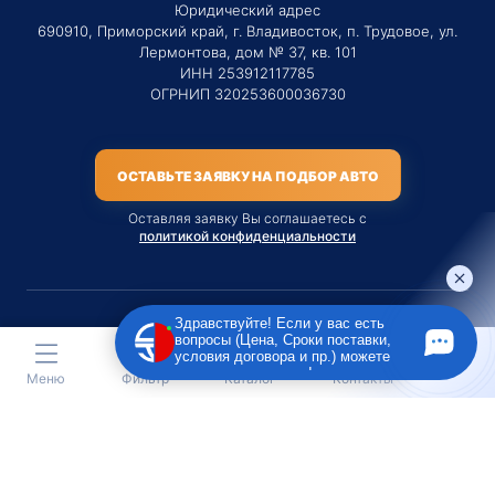
Юридический адрес
690910, Приморский край, г. Владивосток, п. Трудовое, ул.
Лермонтова, дом № 37, кв. 101
ИНН 253912117785
ОГРНИП 320253600036730
ОСТАВЬТЕ ЗАЯВКУ НА ПОДБОР АВТО
Оставляя заявку Вы соглашаетесь с
политикой конфиденциальности
Здравствуйте! Если у вас есть
вопросы (Цена, Сроки поставки,
Материалы данного сайта являются публичной офертой
условия договора и пр.) можете
только на услугу сопровождения Агентом приобретения
задать их мне в чат!
Меню
Фильтр
Каталог
Контакты
транспортного средства Клиентом.
Во всех остальных случаях сайт носит исключительно
информационный характер.