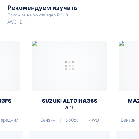
Рекомендуем изучить
Похожие на Volkswagen POLO
AWCHZ
J3FS
SUZUKI ALTO HA36S
MAZ
2019
Передний
Бензин
660cc
4WD
Бензин