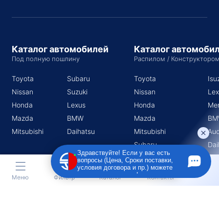
Каталог автомобилей
Каталог автомоби
Под полную пошлину
Распилом / Конструкторо
Toyota
Subaru
Toyota
Isu
Nissan
Suzuki
Nissan
Lex
Honda
Lexus
Honda
Me
Mazda
BMW
Mazda
BM
Mitsubishi
Daihatsu
Mitsubishi
Aud
Subaru
Dai
Здравствуйте! Если у вас есть
Suzuki
вопросы (Цена, Сроки поставки,
условия договора и пр.) можете
задать их мне в чат!
Меню
Фильтр
Каталог
Контакты
Индивидуальный предприниматель Поротников Евгений