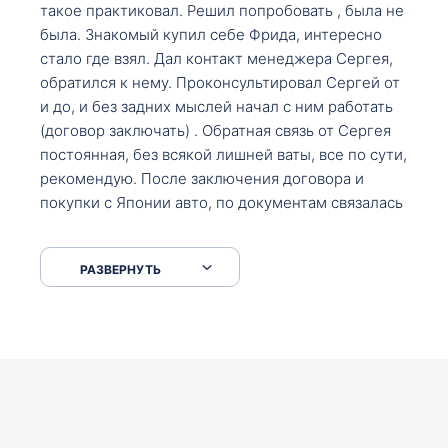
такое практиковал. Решил попробовать , была не
была. Знакомый купил себе Фрида, интересно
стало где взял. Дал контакт менеджера Сергея,
обратился к нему. Проконсультировал Сергей от
и до, и без задних мыслей начал с ним работать
(договор заключать) . Обратная связь от Сергея
постоянная, без всякой лишней ваты, все по сути,
рекомендую. После заключения договора и
покупки с Японии авто, по документам связалась
со мной Мария, все подсказала, куда, что и как,
что заполнить, куда зайти, образцы и т.д. После
РАЗВЕРНУТЬ
приехал за авто. Меня тепло встретили Сергей с
Марией. Автомобиль забрал, все супер. Спасибо
вам большое. Буду еще обращаться.