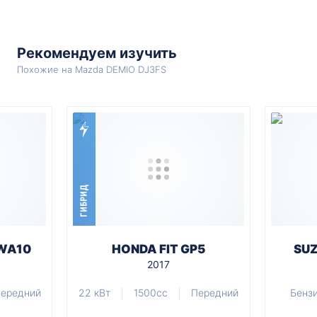
Рекомендуем изучить
Похожие на Mazda DEMIO DJ3FS
ГИБРИД
WA10
HONDA FIT GP5
SUZ
2017
ередний
22 кВт
1500cc
Передний
Бенз