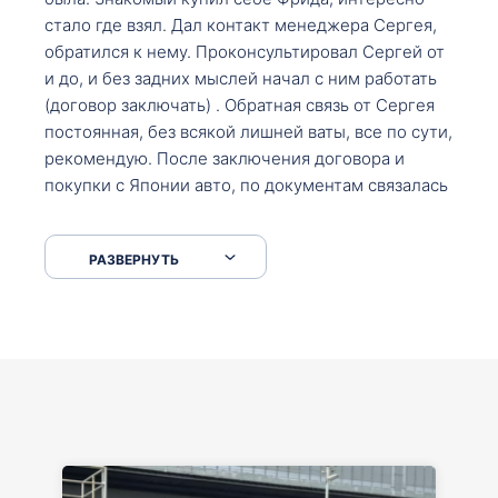
стало где взял. Дал контакт менеджера Сергея,
обратился к нему. Проконсультировал Сергей от
и до, и без задних мыслей начал с ним работать
(договор заключать) . Обратная связь от Сергея
постоянная, без всякой лишней ваты, все по сути,
рекомендую. После заключения договора и
покупки с Японии авто, по документам связалась
со мной Мария, все подсказала, куда, что и как,
что заполнить, куда зайти, образцы и т.д. После
РАЗВЕРНУТЬ
приехал за авто. Меня тепло встретили Сергей с
Марией. Автомобиль забрал, все супер. Спасибо
вам большое. Буду еще обращаться.