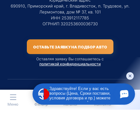
690910, Приморский край, г. Владивосток, п. Трудовое, ул.
Лермонтова, дом № 37, кв. 101
ИНН 253912117785
ОГРНИП 320253600036730
ОСТАВЬТЕ ЗАЯВКУ НА ПОДБОР АВТО
Оставляя заявку Вы соглашаетесь с
политикой конфиденциальности
Здравствуйте! Если у вас есть
вопросы (Цена, Сроки поставки,
Материалы данного сайта являются публичной офертой
условия договора и пр.) можете
только на услугу сопровождения Агентом приобретения
задать их мне в чат!
Меню
Фильтр
Каталог
Контакты
транспортного средства Клиентом.
Во всех остальных случаях сайт носит исключительно
информационный характер.