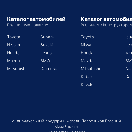
Каталог автомобилей
Каталог автомоби
Под полную пошлину
Распилом / Конструкторо
Toyota
Subaru
Toyota
Isu
Nissan
Suzuki
Nissan
Lex
Honda
Lexus
Honda
Me
Mazda
BMW
Mazda
BM
Mitsubishi
Daihatsu
Mitsubishi
Aud
Subaru
Dai
Suzuki
Индивидуальный предприниматель Поротников Евгений
Михайлович
Юридический адрес