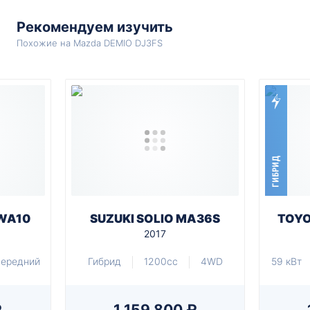
Рекомендуем изучить
Похожие на Mazda DEMIO DJ3FS
ГИБРИД
WA10
SUZUKI SOLIO MA36S
TOYO
2017
ередний
Гибрид
1200cc
4WD
59 кВт
₽
1 159 800 ₽