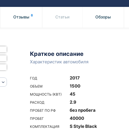
Honda
Mercedes-
Mazda
BMW
8
Отзывы
Статьи
Обзоры
Mitsubishi
Audi
Subaru
Daihatsu
Suzuki
Краткое описание
Характеристик автомобиля
2017
ГОД
1500
ОБЪЕМ
45
МОЩНОСТЬ (КВТ)
2.9
РАСХОД
без пробега
ПРОБЕГ ПО РФ
40000
ПРОБЕГ
S Style Black
КОМПЛЕКТАЦИЯ