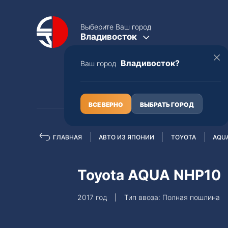
Выберите Ваш город
Владивосток
Владивосток?
Ваш город
КАТАЛОГ
О НАС
ВСЕ ВЕРНО
ВЫБРАТЬ ГОРОД
ГЛАВНАЯ
АВТО ИЗ ЯПОНИИ
TOYOTA
AQU
Полная пошлина
ЦЕЛЫЕ АВТО С ПТС
Toyota AQUA NHP10
Toyota
Lexus
2017 год
Тип ввоза: Полная пошлина
Nissan
Mercedes-B