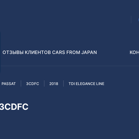
ОТЗЫВЫ КЛИЕНТОВ CARS FROM JAPAN
КО
PASSAT
3CDFC
2018
TDI ELEGANCE LINE
Распилы и конструкторы
В РАЗБОР БЕЗ ПТС
 3CDFC
Toyota
Isuzu
enz
Nissan
Lexus