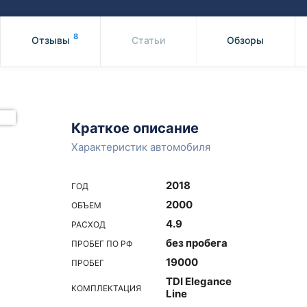
Honda
Mercedes-
Mazda
BMW
8
Отзывы
Статьи
Обзоры
Mitsubishi
Audi
Subaru
Daihatsu
Suzuki
Краткое описание
Характеристик автомобиля
2018
ГОД
2000
ОБЪЕМ
4.9
РАСХОД
без пробега
ПРОБЕГ ПО РФ
19000
ПРОБЕГ
TDI Elegance
КОМПЛЕКТАЦИЯ
Line