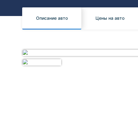
Honda
Daihatsu
Mazda
Tesla
Описание авто
Цены на авто
Suzuki
Mitsubishi
Subaru