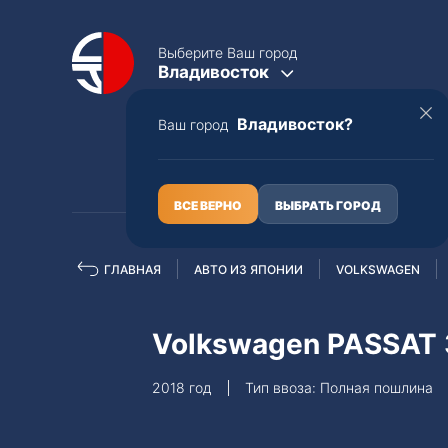
Выберите Ваш город
Владивосток
Владивосток?
Ваш город
КАТАЛОГ
О НАС
ВСЕ ВЕРНО
ВЫБРАТЬ ГОРОД
ГЛАВНАЯ
АВТО ИЗ ЯПОНИИ
VOLKSWAGEN
Полная пошлина
ЦЕЛЫЕ АВТО С ПТС
Volkswagen PASSAT
Toyota
Lexus
2018 год
Тип ввоза: Полная пошлина
Nissan
Mercedes-B