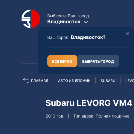
Выберите Ваш город
Владивосток
Владивосток?
Ваш город
КАТАЛОГ
О НАС
ВСЕ ВЕРНО
ВЫБРАТЬ ГОРОД
ГЛАВНАЯ
АВТО ИЗ ЯПОНИИ
SUBARU
LEV
Полная пошлина
ЦЕЛЫЕ АВТО С ПТС
Subaru LEVORG VM4
Toyota
Lexus
2016 год
Тип ввоза: Полная пошлина
Nissan
Mercedes-B