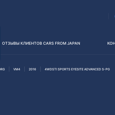
ОТЗЫВЫ КЛИЕНТОВ CARS FROM JAPAN
КО
ORG
VM4
2016
4WDSTI SPORTS EYESITE ADVANCED S-PG
Распилы и конструкторы
В РАЗБОР БЕЗ ПТС
Toyota
Isuzu
enz
Nissan
Lexus