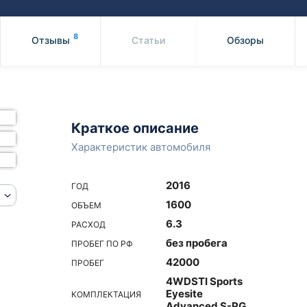
Honda
Mercedes-
Mazda
BMW
8
Отзывы
Статьи
Обзоры
Mitsubishi
Audi
Subaru
Daihatsu
Suzuki
Краткое описание
Характеристик автомобиля
2016
ГОД
1600
ОБЪЕМ
6.3
РАСХОД
без пробега
ПРОБЕГ ПО РФ
42000
ПРОБЕГ
4WDSTI Sports
Eyesite
КОМПЛЕКТАЦИЯ
Advanced S-PG