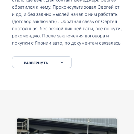
обратился к нему. Проконсультировал Сергей от
и до, и без задних мыслей начал с ним работать
(договор заключать) . Обратная связь от Сергея
постоянная, без всякой лишней ваты, все по сути,
рекомендую. После заключения договора и
покупки с Японии авто, по документам связалась
со мной Мария, все подсказала, куда, что и как,
что заполнить, куда зайти, образцы и т.д. После
РАЗВЕРНУТЬ
приехал за авто. Меня тепло встретили Сергей с
Марией. Автомобиль забрал, все супер. Спасибо
вам большое. Буду еще обращаться.