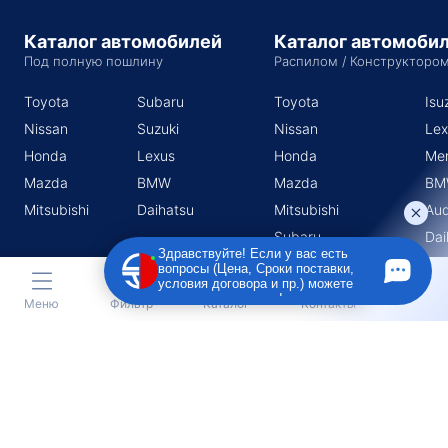
Каталог автомобилей
Каталог автомоби
Под полную пошлину
Распилом / Конструкторо
Toyota
Subaru
Toyota
Isu
Nissan
Suzuki
Nissan
Lex
Honda
Lexus
Honda
Me
Mazda
BMW
Mazda
BM
Mitsubishi
Daihatsu
Mitsubishi
Aud
Subaru
Dai
Здравствуйте! Если у вас есть
Suzuki
вопросы (Цена, Сроки поставки,
условия договора и пр.) можете
задать их мне в чат!
Меню
Фильтр
Каталог
Контакты
Индивидуальный предприниматель Поротников Евгений
Михайлович
Юридический адрес
690910, Приморский край, г. Владивосток, п. Трудовое, ул.