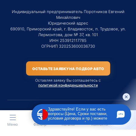
Индивидуальный предприниматель Поротников Евгений
Михайлович
Юридический адрес
690910, Приморский край, г. Владивосток, п. Трудовое, ул.
Лермонтова, дом № 37, кв. 101
ИНН 253912117785
ОГРНИП 320253600036730
ОСТАВЬТЕ ЗАЯВКУ НА ПОДБОР АВТО
Оставляя заявку Вы соглашаетесь с
политикой конфиденциальности
Здравствуйте! Если у вас есть
вопросы (Цена, Сроки поставки,
Материалы данного сайта являются публичной офертой
условия договора и пр.) можете
только на услугу сопровождения Агентом приобретения
задать их мне в чат!
Меню
Фильтр
Каталог
Контакты
транспортного средства Клиентом.