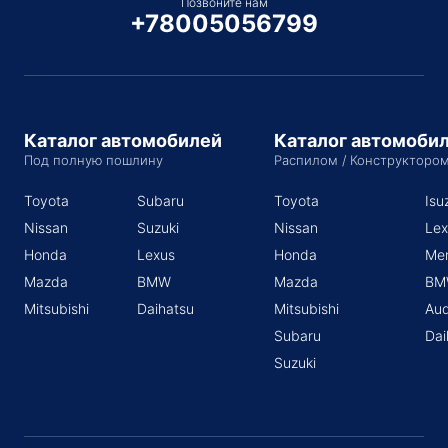
Позвоните нам
+78005056799
Каталог автомобилей
Каталог автомоби
Под полную пошлину
Распилом / Конструкторо
Toyota
Subaru
Toyota
Isu
Nissan
Suzuki
Nissan
Lex
Honda
Lexus
Honda
Me
Mazda
BMW
Mazda
BM
Mitsubishi
Daihatsu
Mitsubishi
Aud
Subaru
Dai
Suzuki