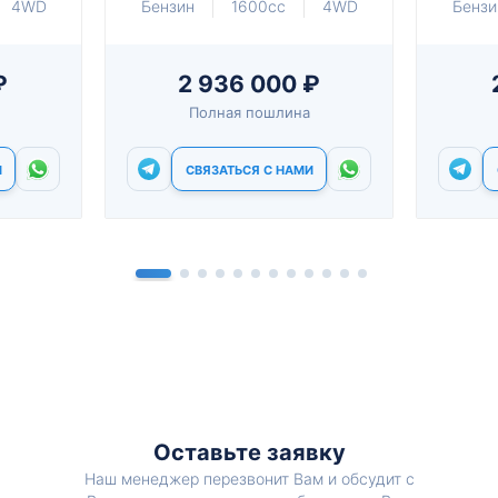
4WD
Бензин
1600cc
4WD
Бензи
₽
2 936 000 ₽
Полная пошлина
И
СВЯЗАТЬСЯ С НАМИ
Оставьте заявку
Наш менеджер перезвонит Вам и обсудит с