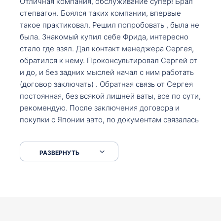
Отличная компания, обслуживание супер! Брал
степвагон. Боялся таких компании, впервые
такое практиковал. Решил попробовать , была не
была. Знакомый купил себе Фрида, интересно
стало где взял. Дал контакт менеджера Сергея,
обратился к нему. Проконсультировал Сергей от
и до, и без задних мыслей начал с ним работать
(договор заключать) . Обратная связь от Сергея
постоянная, без всякой лишней ваты, все по сути,
рекомендую. После заключения договора и
покупки с Японии авто, по документам связалась
со мной Мария, все подсказала, куда, что и как,
что заполнить, куда зайти, образцы и т.д. После
РАЗВЕРНУТЬ
приехал за авто. Меня тепло встретили Сергей с
Марией. Автомобиль забрал, все супер. Спасибо
вам большое. Буду еще обращаться.