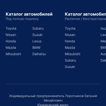
Каталог автомобилей
Каталог автомоби
Под полную пошлину
Распилом / Конструкторо
Toyota
Subaru
Toyota
Isu
Nissan
Suzuki
Nissan
Lex
Honda
Lexus
Honda
Me
Mazda
BMW
Mazda
BM
Mitsubishi
Daihatsu
Mitsubishi
Aud
Subaru
Dai
Suzuki
Индивидуальный предприниматель Поротников Евгений
Михайлович
Юридический адрес