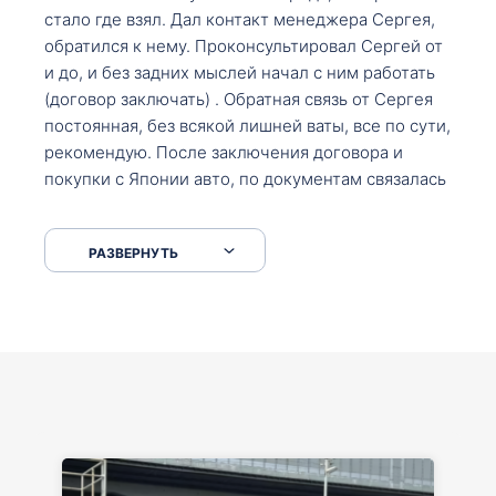
стало где взял. Дал контакт менеджера Сергея,
обратился к нему. Проконсультировал Сергей от
и до, и без задних мыслей начал с ним работать
(договор заключать) . Обратная связь от Сергея
постоянная, без всякой лишней ваты, все по сути,
рекомендую. После заключения договора и
покупки с Японии авто, по документам связалась
со мной Мария, все подсказала, куда, что и как,
что заполнить, куда зайти, образцы и т.д. После
РАЗВЕРНУТЬ
приехал за авто. Меня тепло встретили Сергей с
Марией. Автомобиль забрал, все супер. Спасибо
вам большое. Буду еще обращаться.