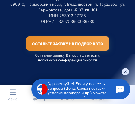
690910, Приморский край, г. Владивосток, п. Трудовое, ул.
Лермонтова, дом № 37, кв. 101
ИНН 253912117785
ОГРНИП 320253600036730
ОСТАВЬТЕ ЗАЯВКУ НА ПОДБОР АВТО
Оставляя заявку Вы соглашаетесь с
политикой конфиденциальности
Здравствуйте! Если у вас есть
вопросы (Цена, Сроки поставки,
Материалы данного сайта являются публичной офертой
условия договора и пр.) можете
только на услугу сопровождения Агентом приобретения
задать их мне в чат!
Меню
Фильтр
Каталог
Контакты
транспортного средства Клиентом.
Во всех остальных случаях сайт носит исключительно
информационный характер.