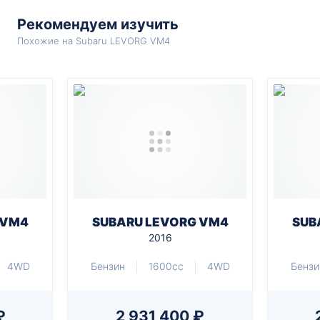
Рекомендуем изучить
Похожие на Subaru LEVORG VM4
 VM4
SUBARU LEVORG VM4
SUB
2016
4WD
Бензин
1600cc
4WD
Бензи
₽
2 931 400 ₽