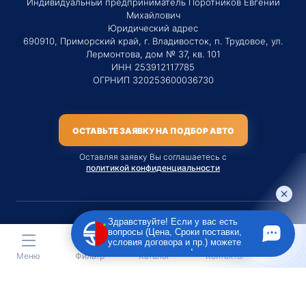
Индивидуальный предприниматель Поротников Евгений
Михайлович
Юридический адрес
690910, Приморский край, г. Владивосток, п. Трудовое, ул.
Лермонтова, дом № 37, кв. 101
ИНН 253912117785
ОГРНИП 320253600036730
ОСТАВЬТЕ ЗАЯВКУ НА ПОДБОР АВТО
Оставляя заявку Вы соглашаетесь с
политикой конфиденциальности
Здравствуйте! Если у вас есть
вопросы (Цена, Сроки поставки,
Материалы данного сайта являются публичной офертой
условия договора и пр.) можете
только на услугу сопровождения Агентом приобретения
задать их мне в чат!
Меню
Фильтр
Каталог
Контакты
транспортного средства Клиентом.
Во всех остальных случаях сайт носит исключительно
информационный характер.