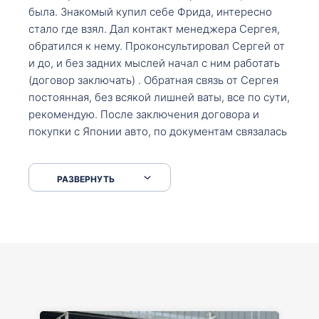
была. Знакомый купил себе Фрида, интересно
стало где взял. Дал контакт менеджера Сергея,
обратился к нему. Проконсультировал Сергей от
и до, и без задних мыслей начал с ним работать
(договор заключать) . Обратная связь от Сергея
постоянная, без всякой лишней ваты, все по сути,
рекомендую. После заключения договора и
покупки с Японии авто, по документам связалась
со мной Мария, все подсказала, куда, что и как,
что заполнить, куда зайти, образцы и т.д. После
РАЗВЕРНУТЬ
приехал за авто. Меня тепло встретили Сергей с
Марией. Автомобиль забрал, все супер. Спасибо
вам большое. Буду еще обращаться.