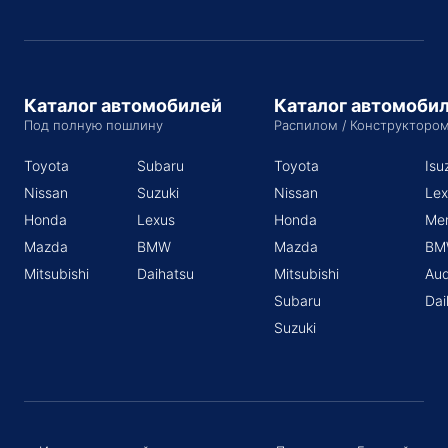
Каталог автомобилей
Каталог автомоби
Под полную пошлину
Распилом / Конструкторо
Toyota
Subaru
Toyota
Isu
Nissan
Suzuki
Nissan
Lex
Honda
Lexus
Honda
Me
Mazda
BMW
Mazda
BM
Mitsubishi
Daihatsu
Mitsubishi
Aud
Subaru
Dai
Suzuki