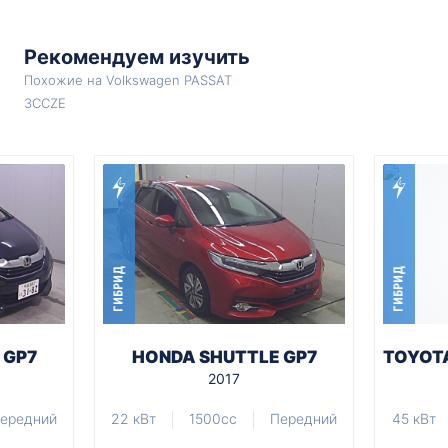
Рекомендуем изучить
Похожие на Volkswagen PASSAT
3CCZE
ГИБРИД
ГИБРИД
 GP7
HONDA SHUTTLE GP7
TOYOTA
2017
ередний
22 кВт
1500cc
Передний
45 кВт