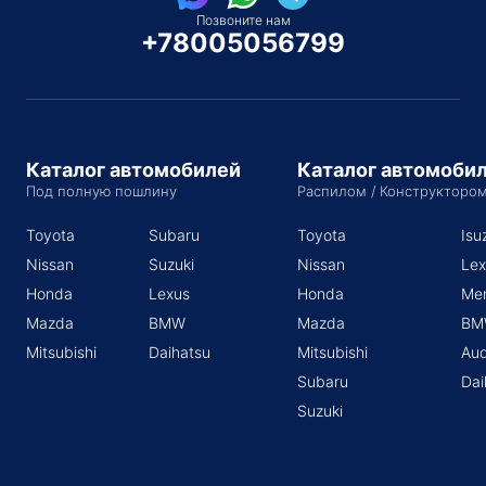
Позвоните нам
+78005056799
Каталог автомобилей
Каталог автомоби
Под полную пошлину
Распилом / Конструкторо
Toyota
Subaru
Toyota
Isu
Nissan
Suzuki
Nissan
Lex
Honda
Lexus
Honda
Me
Mazda
BMW
Mazda
BM
Mitsubishi
Daihatsu
Mitsubishi
Aud
Subaru
Dai
Suzuki