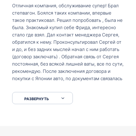
Отличная компания, обслуживание супер! Брал
степвагон. Боялся таких компании, впервые
такое практиковал. Решил попробовать , была не
была. Знакомый купил себе Фрида, интересно
стало где взял. Дал контакт менеджера Сергея,
обратился к нему. Проконсультировал Сергей от
и до, и без задних мыслей начал с ним работать
(договор заключать) . Обратная связь от Сергея
постоянная, без всякой лишней ваты, все по сути,
рекомендую. После заключения договора и
покупки с Японии авто, по документам связалась
со мной Мария, все подсказала, куда, что и как,
что заполнить, куда зайти, образцы и т.д. После
РАЗВЕРНУТЬ
приехал за авто. Меня тепло встретили Сергей с
Марией. Автомобиль забрал, все супер. Спасибо
вам большое. Буду еще обращаться.