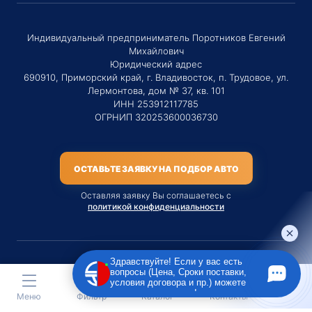
Индивидуальный предприниматель Поротников Евгений
Михайлович
Юридический адрес
690910, Приморский край, г. Владивосток, п. Трудовое, ул.
Лермонтова, дом № 37, кв. 101
ИНН 253912117785
ОГРНИП 320253600036730
ОСТАВЬТЕ ЗАЯВКУ НА ПОДБОР АВТО
Оставляя заявку Вы соглашаетесь с
политикой конфиденциальности
Здравствуйте! Если у вас есть
вопросы (Цена, Сроки поставки,
Материалы данного сайта являются публичной офертой
условия договора и пр.) можете
только на услугу сопровождения Агентом приобретения
задать их мне в чат!
Меню
Фильтр
Каталог
Контакты
транспортного средства Клиентом.