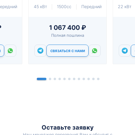
ередний
45 кВт
1500cc
Передний
22 кВт
₽
1 067 400 ₽
Полная пошлина
И
СВЯЗАТЬСЯ С НАМИ
Оставьте заявку
Наш менеджер перезвонит Вам и обсудит с