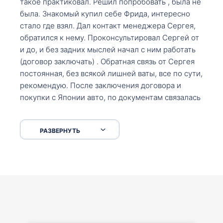
такое практиковал. Решил попробовать , была не
была. Знакомый купил себе Фрида, интересно
стало где взял. Дал контакт менеджера Сергея,
обратился к нему. Проконсультировал Сергей от
и до, и без задних мыслей начал с ним работать
(договор заключать) . Обратная связь от Сергея
постоянная, без всякой лишней ваты, все по сути,
рекомендую. После заключения договора и
покупки с Японии авто, по документам связалась
со мной Мария, все подсказала, куда, что и как,
что заполнить, куда зайти, образцы и т.д. После
РАЗВЕРНУТЬ
приехал за авто. Меня тепло встретили Сергей с
Марией. Автомобиль забрал, все супер. Спасибо
вам большое. Буду еще обращаться.