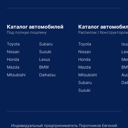
Каталог автомобилей
Каталог автомоби
Под полную пошлину
Распилом / Конструкторо
Toyota
Subaru
Toyota
Isu
Nissan
Suzuki
Nissan
Lex
Honda
Lexus
Honda
Me
Mazda
BMW
Mazda
BM
Mitsubishi
Daihatsu
Mitsubishi
Aud
Subaru
Dai
Suzuki
Индивидуальный предприниматель Поротников Евгений