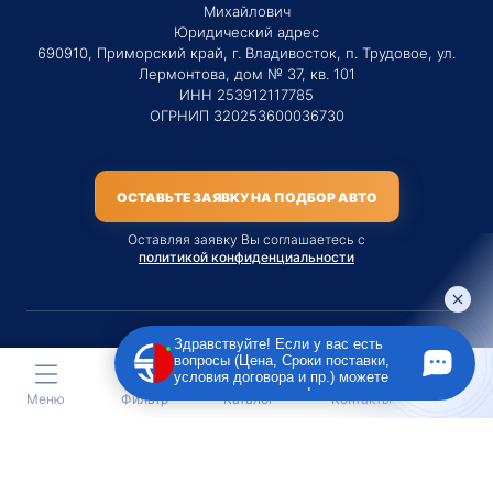
Михайлович
Юридический адрес
690910, Приморский край, г. Владивосток, п. Трудовое, ул.
Лермонтова, дом № 37, кв. 101
ИНН 253912117785
ОГРНИП 320253600036730
ОСТАВЬТЕ ЗАЯВКУ НА ПОДБОР АВТО
Оставляя заявку Вы соглашаетесь с
политикой конфиденциальности
Здравствуйте! Если у вас есть
вопросы (Цена, Сроки поставки,
Материалы данного сайта являются публичной офертой
условия договора и пр.) можете
только на услугу сопровождения Агентом приобретения
задать их мне в чат!
Меню
Фильтр
Каталог
Контакты
транспортного средства Клиентом.
Во всех остальных случаях сайт носит исключительно
информационный характер.