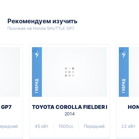
Рекомендуем изучить
Похожие на Honda SHUTTLE GP7
ГИБРИД
ГИБРИД
 GP7
TOYOTA COROLLA FIELDER NKE165G
HON
2014
ередний
45 кВт
1500cc
Передний
22 кВт