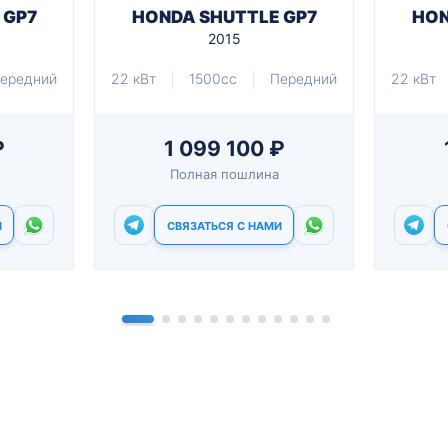
 GP7
HONDA SHUTTLE GP7
HON
2015
ередний
22 кВт
1500cc
Передний
22 кВт
₽
1 099 100 ₽
Полная пошлина
И
СВЯЗАТЬСЯ С НАМИ