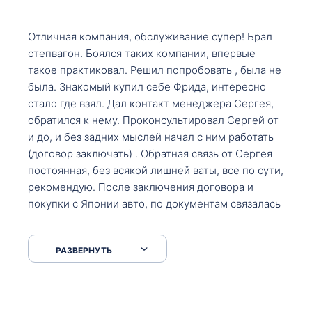
Отличная компания, обслуживание супер! Брал
степвагон. Боялся таких компании, впервые
такое практиковал. Решил попробовать , была не
была. Знакомый купил себе Фрида, интересно
стало где взял. Дал контакт менеджера Сергея,
обратился к нему. Проконсультировал Сергей от
и до, и без задних мыслей начал с ним работать
(договор заключать) . Обратная связь от Сергея
постоянная, без всякой лишней ваты, все по сути,
рекомендую. После заключения договора и
покупки с Японии авто, по документам связалась
со мной Мария, все подсказала, куда, что и как,
что заполнить, куда зайти, образцы и т.д. После
РАЗВЕРНУТЬ
приехал за авто. Меня тепло встретили Сергей с
Марией. Автомобиль забрал, все супер. Спасибо
вам большое. Буду еще обращаться.