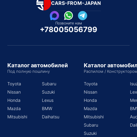
CARS-FROM-JAPAN
Позвоните нам
+78005056799
Каталог автомобилей
Каталог автомоби
Под полную пошлину
Распилом / Конструкторо
Toyota
Subaru
Toyota
Isu
Nissan
Suzuki
Nissan
Lex
Honda
Lexus
Honda
Me
Mazda
BMW
Mazda
BM
Mitsubishi
Daihatsu
Mitsubishi
Aud
Subaru
Dai
Suzuki